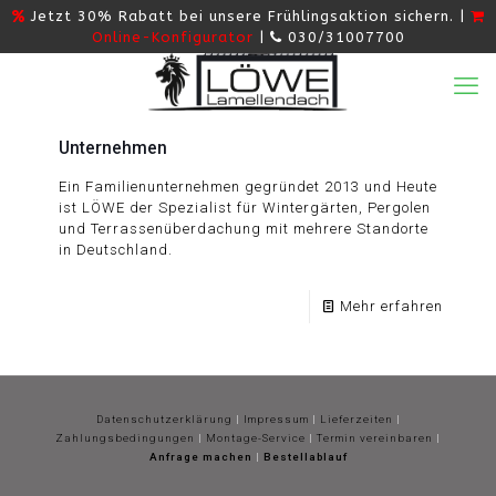
Jetzt 30% Rabatt bei unsere Frühlingsaktion sichern. |
Online-Konfigurator
|
030/31007700
Unternehmen
Ein Familienunternehmen gegründet 2013 und Heute
ist LÖWE der Spezialist für Wintergärten, Pergolen
und Terrassenüberdachung mit mehrere Standorte
in Deutschland.
Mehr erfahren
Datenschutzerklärung
|
Impressum
|
Lieferzeiten
|
Zahlungsbedingungen
|
Montage-Service
|
Termin vereinbaren
|
Anfrage machen
|
Bestellablauf