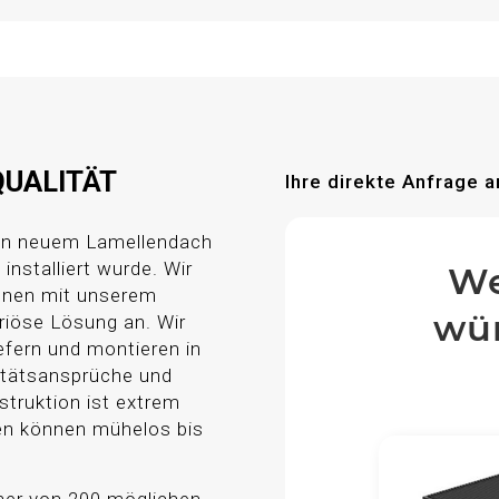
QUALITÄT
Ihre direkte Anfrage a
ren neuem Lamellendach
installiert wurde. Wir
We
Ihnen mit unserem
wün
riöse Lösung an. Wir
efern und montieren in
itätsansprüche und
truktion ist extrem
len können mühelos bis