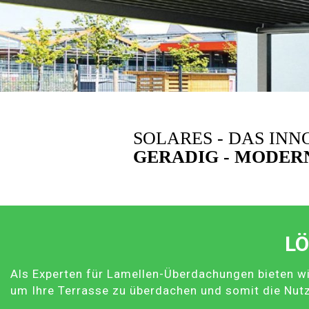
SOLARES - DAS IN
GERADIG - MODERN
LÖ
Als Experten für Lamellen-Überdachungen bieten wi
um Ihre Terrasse zu überdachen und somit die Nut