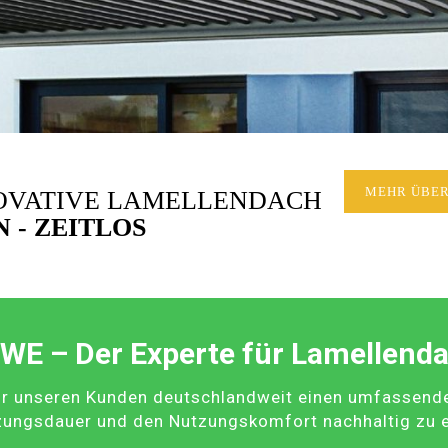
NOVATIVE LAMELLENDACH
MEHR ÜBER
 - ZEITLOS
WE – Der Experte für Lamellend
r unseren Kunden deutschlandweit einen umfassenden 
zungsdauer und den Nutzungskomfort nachhaltig zu 