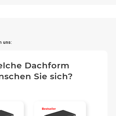
n uns:
lche Dachform
schen Sie sich?