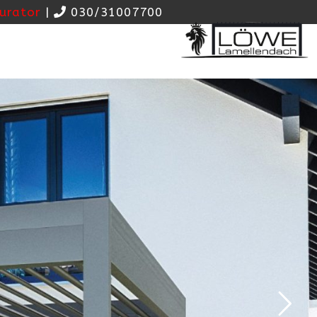
urator
|
030/31007700