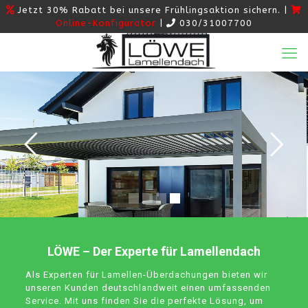
Jetzt 30% Rabatt bei unsere Frühlingsaktion sichern. |
Online-Konfigurator
|
030/31007700
LÖWE – Der Experte für Lamellendach
Als Experten für Lamellen-Überdachungen bieten wir
unseren Kunden deutschlandweit einen umfassenden
Service. Mit uns finden Sie die perfekte Lösung, um