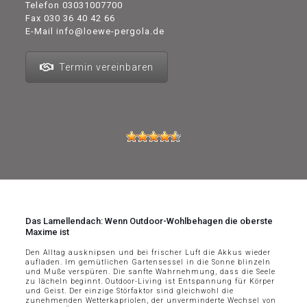
Telefon
03031007700
Fax 030 36 40 42 66
E-Mail
info@loewe-pergola.de
Termin vereinbaren
Das Lamellendach: Wenn Outdoor-Wohlbehagen die oberste
Maxime ist
Den Alltag ausknipsen und bei frischer Luft die Akkus wieder
aufladen. Im gemütlichen Gartensessel in die Sonne blinzeln
und Muße verspüren. Die sanfte Wahrnehmung, dass die Seele
zu lächeln beginnt. Outdoor-Living ist Entspannung für Körper
und Geist. Der einzige Störfaktor sind gleichwohl die
zunehmenden Wetterkapriolen, der unverminderte Wechsel von