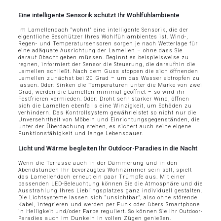
Eine intelligente Sensorik schützt Ihr Wohlfühlambiente
Im Lamellendach “wohnt” eine intelligente Sensorik, die der
eigentliche Beschützer Ihres Wohlfühlambientes ist. Wind-,
Regen- und Temperatursensoren sorgen je nach Wetterlage für
eine adäquate Ausrichtung der Lamellen – ohne dass Sie
darauf Obacht geben müssen. Beginnt es beispielsweise zu
regnen, informiert der Sensor die Steuerung, die daraufhin die
Lamellen schließt. Nach dem Guss stoppen die sich öffnenden
Lamellen zunächst bei 20 Grad – um das Wasser abtropfen zu
lassen. Oder: Sinken die Temperaturen unter die Marke von zwei
Grad, werden die Lamellen minimal geöffnet – so wird ihr
Festfrieren vermieden. Oder: Droht sehr starker Wind, öffnen
sich die Lamellen ebenfalls eine Winzigkeit, um Schäden zu
verhindern. Das Kontrollsystem gewährleistet so nicht nur die
Unversehrtheit von Möbeln und Einrichtungsgegenständen, die
unter der Überdachung stehen, es sichert auch seine eigene
Funktionsfähigkeit und lange Lebensdauer.
Licht und Wärme begleiten Ihr Outdoor-Paradies in die Nacht
Wenn die Terrasse auch in der Dämmerung und in den
Abendstunden Ihr bevorzugtes Wohnzimmer sein soll, spielt
das Lamellendach erneut ein paar Trümpfe aus. Mit einer
passenden LED-Beleuchtung können Sie die Atmosphäre und die
Ausstrahlung Ihres Lieblingsplatzes ganz individuell gestalten.
Die Lichtsysteme lassen sich “unsichtbar”, also ohne störende
Kabel, integrieren und werden per Funk oder übers Smartphone
in Helligkeit und/oder Farbe reguliert. So können Sie Ihr Outdoor-
Paradies auch im Dunkeln in vollen Zügen genießen.