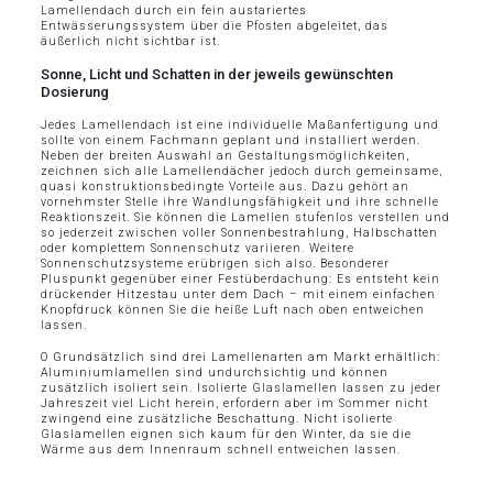
Lamellendach durch ein fein austariertes
Entwässerungssystem über die Pfosten abgeleitet, das
äußerlich nicht sichtbar ist.
Sonne, Licht und Schatten in der jeweils gewünschten
Dosierung
Jedes Lamellendach ist eine individuelle Maßanfertigung und
sollte von einem Fachmann geplant und installiert werden.
Neben der breiten Auswahl an Gestaltungsmöglichkeiten,
zeichnen sich alle Lamellendächer jedoch durch gemeinsame,
quasi konstruktionsbedingte Vorteile aus. Dazu gehört an
vornehmster Stelle ihre Wandlungsfähigkeit und ihre schnelle
Reaktionszeit. Sie können die Lamellen stufenlos verstellen und
so jederzeit zwischen voller Sonnenbestrahlung, Halbschatten
oder komplettem Sonnenschutz variieren. Weitere
Sonnenschutzsysteme erübrigen sich also. Besonderer
Pluspunkt gegenüber einer Festüberdachung: Es entsteht kein
drückender Hitzestau unter dem Dach – mit einem einfachen
Knopfdruck können Sie die heiße Luft nach oben entweichen
lassen.
O Grundsätzlich sind drei Lamellenarten am Markt erhältlich:
Aluminiumlamellen sind undurchsichtig und können
zusätzlich isoliert sein. Isolierte Glaslamellen lassen zu jeder
Jahreszeit viel Licht herein, erfordern aber im Sommer nicht
zwingend eine zusätzliche Beschattung. Nicht isolierte
Glaslamellen eignen sich kaum für den Winter, da sie die
Wärme aus dem Innenraum schnell entweichen lassen.