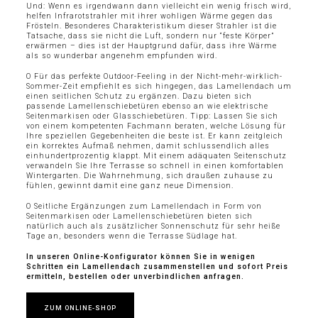
Und: Wenn es irgendwann dann vielleicht ein wenig frisch wird,
helfen Infrarotstrahler mit ihrer wohligen Wärme gegen das
Frösteln. Besonderes Charakteristikum dieser Strahler ist die
Tatsache, dass sie nicht die Luft, sondern nur “feste Körper”
erwärmen – dies ist der Hauptgrund dafür, dass ihre Wärme
als so wunderbar angenehm empfunden wird.
O Für das perfekte Outdoor-Feeling in der Nicht-mehr-wirklich-
Sommer-Zeit empfiehlt es sich hingegen, das Lamellendach um
einen seitlichen Schutz zu ergänzen. Dazu bieten sich
passende Lamellenschiebetüren ebenso an wie elektrische
Seitenmarkisen oder Glasschiebetüren. Tipp: Lassen Sie sich
von einem kompetenten Fachmann beraten, welche Lösung für
Ihre speziellen Gegebenheiten die beste ist. Er kann zeitgleich
ein korrektes Aufmaß nehmen, damit schlussendlich alles
einhundertprozentig klappt. Mit einem adäquaten Seitenschutz
verwandeln Sie Ihre Terrasse so schnell in einen komfortablen
Wintergarten. Die Wahrnehmung, sich draußen zuhause zu
fühlen, gewinnt damit eine ganz neue Dimension.
O Seitliche Ergänzungen zum Lamellendach in Form von
Seitenmarkisen oder Lamellenschiebetüren bieten sich
natürlich auch als zusätzlicher Sonnenschutz für sehr heiße
Tage an, besonders wenn die Terrasse Südlage hat.
In unseren Online-Konfigurator können Sie in wenigen
Schritten ein Lamellendach zusammenstellen und sofort Preis
ermitteln, bestellen oder unverbindlichen anfragen.
ZUM ONLINE-SHOP