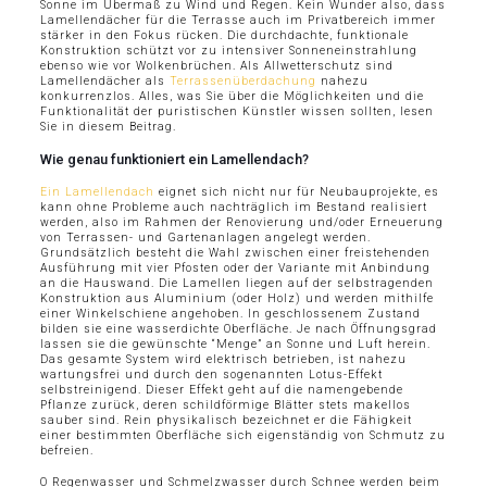
Sonne im Übermaß zu Wind und Regen. Kein Wunder also, dass
Lamellendächer für die Terrasse auch im Privatbereich immer
stärker in den Fokus rücken. Die durchdachte, funktionale
Konstruktion schützt vor zu intensiver Sonneneinstrahlung
ebenso wie vor Wolkenbrüchen. Als Allwetterschutz sind
Lamellendächer als
Terrassenüberdachung
nahezu
konkurrenzlos. Alles, was Sie über die Möglichkeiten und die
Funktionalität der puristischen Künstler wissen sollten, lesen
Sie in diesem Beitrag.
Wie genau funktioniert ein Lamellendach?
Ein Lamellendach
eignet sich nicht nur für Neubauprojekte, es
kann ohne Probleme auch nachträglich im Bestand realisiert
werden, also im Rahmen der Renovierung und/oder Erneuerung
von Terrassen- und Gartenanlagen angelegt werden.
Grundsätzlich besteht die Wahl zwischen einer freistehenden
Ausführung mit vier Pfosten oder der Variante mit Anbindung
an die Hauswand. Die Lamellen liegen auf der selbstragenden
Konstruktion aus Aluminium (oder Holz) und werden mithilfe
einer Winkelschiene angehoben. In geschlossenem Zustand
bilden sie eine wasserdichte Oberfläche. Je nach Öffnungsgrad
lassen sie die gewünschte “Menge” an Sonne und Luft herein.
Das gesamte System wird elektrisch betrieben, ist nahezu
wartungsfrei und durch den sogenannten Lotus-Effekt
selbstreinigend. Dieser Effekt geht auf die namengebende
Pflanze zurück, deren schildförmige Blätter stets makellos
sauber sind. Rein physikalisch bezeichnet er die Fähigkeit
einer bestimmten Oberfläche sich eigenständig von Schmutz zu
befreien.
O Regenwasser und Schmelzwasser durch Schnee werden beim