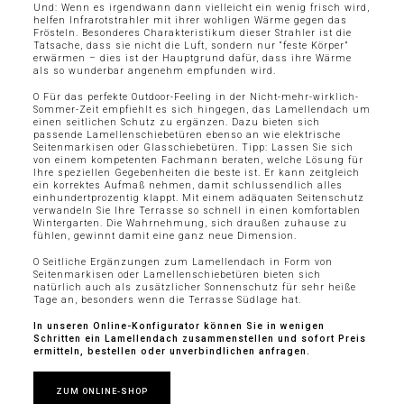
Und: Wenn es irgendwann dann vielleicht ein wenig frisch wird,
helfen Infrarotstrahler mit ihrer wohligen Wärme gegen das
Frösteln. Besonderes Charakteristikum dieser Strahler ist die
Tatsache, dass sie nicht die Luft, sondern nur “feste Körper”
erwärmen – dies ist der Hauptgrund dafür, dass ihre Wärme
als so wunderbar angenehm empfunden wird.
O Für das perfekte Outdoor-Feeling in der Nicht-mehr-wirklich-
Sommer-Zeit empfiehlt es sich hingegen, das Lamellendach um
einen seitlichen Schutz zu ergänzen. Dazu bieten sich
passende Lamellenschiebetüren ebenso an wie elektrische
Seitenmarkisen oder Glasschiebetüren. Tipp: Lassen Sie sich
von einem kompetenten Fachmann beraten, welche Lösung für
Ihre speziellen Gegebenheiten die beste ist. Er kann zeitgleich
ein korrektes Aufmaß nehmen, damit schlussendlich alles
einhundertprozentig klappt. Mit einem adäquaten Seitenschutz
verwandeln Sie Ihre Terrasse so schnell in einen komfortablen
Wintergarten. Die Wahrnehmung, sich draußen zuhause zu
fühlen, gewinnt damit eine ganz neue Dimension.
O Seitliche Ergänzungen zum Lamellendach in Form von
Seitenmarkisen oder Lamellenschiebetüren bieten sich
natürlich auch als zusätzlicher Sonnenschutz für sehr heiße
Tage an, besonders wenn die Terrasse Südlage hat.
In unseren Online-Konfigurator können Sie in wenigen
Schritten ein Lamellendach zusammenstellen und sofort Preis
ermitteln, bestellen oder unverbindlichen anfragen.
ZUM ONLINE-SHOP