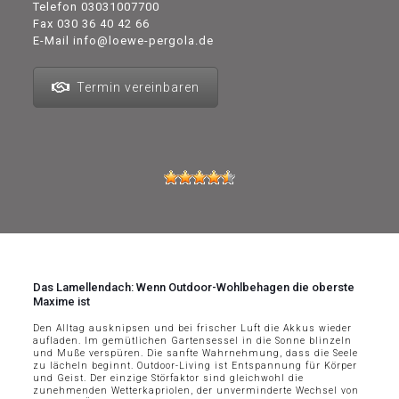
Telefon
03031007700
Fax 030 36 40 42 66
E-Mail
info@loewe-pergola.de
Termin vereinbaren
Das Lamellendach: Wenn Outdoor-Wohlbehagen die oberste
Maxime ist
Den Alltag ausknipsen und bei frischer Luft die Akkus wieder
aufladen. Im gemütlichen Gartensessel in die Sonne blinzeln
und Muße verspüren. Die sanfte Wahrnehmung, dass die Seele
zu lächeln beginnt. Outdoor-Living ist Entspannung für Körper
und Geist. Der einzige Störfaktor sind gleichwohl die
zunehmenden Wetterkapriolen, der unverminderte Wechsel von