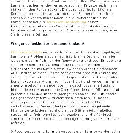
Sonne im Übermaß zu Wind und Regen. Kein Wunder also, dass
Lamellendächer für die Terrasse auch im Privatbereich immer
stärker in den Fokus rücken. Die durchdachte, funktionale
Konstruktion schützt vor zu intensiver Sonneneinstrahlung
ebenso wie vor Wolkenbrüchen. Als Allwetterschutz sind
Lamellendächer als
Terrassenüberdachung
nahezu
konkurrenzlos. Alles, was Sie über die Möglichkeiten und die
Funktionalität der puristischen Künstler wissen sollten, lesen
Sie in diesem Beitrag.
Wie genau funktioniert ein Lamellendach?
Ein Lamellendach
eignet sich nicht nur für Neubauprojekte, es
kann ohne Probleme auch nachträglich im Bestand realisiert
werden, also im Rahmen der Renovierung und/oder Erneuerung
von Terrassen- und Gartenanlagen angelegt werden.
Grundsätzlich besteht die Wahl zwischen einer freistehenden
Ausführung mit vier Pfosten oder der Variante mit Anbindung
an die Hauswand. Die Lamellen liegen auf der selbstragenden
Konstruktion aus Aluminium (oder Holz) und werden mithilfe
einer Winkelschiene angehoben. In geschlossenem Zustand
bilden sie eine wasserdichte Oberfläche. Je nach Öffnungsgrad
lassen sie die gewünschte “Menge” an Sonne und Luft herein.
Das gesamte System wird elektrisch betrieben, ist nahezu
wartungsfrei und durch den sogenannten Lotus-Effekt
selbstreinigend. Dieser Effekt geht auf die namengebende
Pflanze zurück, deren schildförmige Blätter stets makellos
sauber sind. Rein physikalisch bezeichnet er die Fähigkeit
einer bestimmten Oberfläche sich eigenständig von Schmutz zu
befreien.
O Regenwasser und Schmelzwasser durch Schnee werden beim