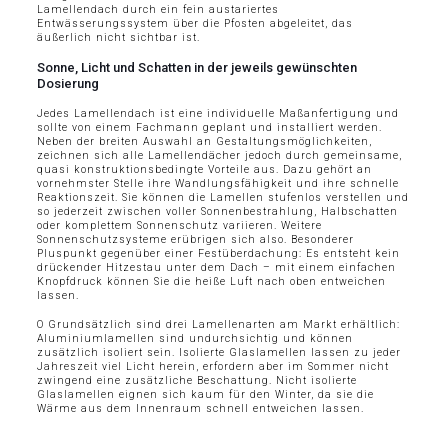
Lamellendach durch ein fein austariertes
Entwässerungssystem über die Pfosten abgeleitet, das
äußerlich nicht sichtbar ist.
Sonne, Licht und Schatten in der jeweils gewünschten
Dosierung
Jedes Lamellendach ist eine individuelle Maßanfertigung und
sollte von einem Fachmann geplant und installiert werden.
Neben der breiten Auswahl an Gestaltungsmöglichkeiten,
zeichnen sich alle Lamellendächer jedoch durch gemeinsame,
quasi konstruktionsbedingte Vorteile aus. Dazu gehört an
vornehmster Stelle ihre Wandlungsfähigkeit und ihre schnelle
Reaktionszeit. Sie können die Lamellen stufenlos verstellen und
so jederzeit zwischen voller Sonnenbestrahlung, Halbschatten
oder komplettem Sonnenschutz variieren. Weitere
Sonnenschutzsysteme erübrigen sich also. Besonderer
Pluspunkt gegenüber einer Festüberdachung: Es entsteht kein
drückender Hitzestau unter dem Dach – mit einem einfachen
Knopfdruck können Sie die heiße Luft nach oben entweichen
lassen.
O Grundsätzlich sind drei Lamellenarten am Markt erhältlich:
Aluminiumlamellen sind undurchsichtig und können
zusätzlich isoliert sein. Isolierte Glaslamellen lassen zu jeder
Jahreszeit viel Licht herein, erfordern aber im Sommer nicht
zwingend eine zusätzliche Beschattung. Nicht isolierte
Glaslamellen eignen sich kaum für den Winter, da sie die
Wärme aus dem Innenraum schnell entweichen lassen.