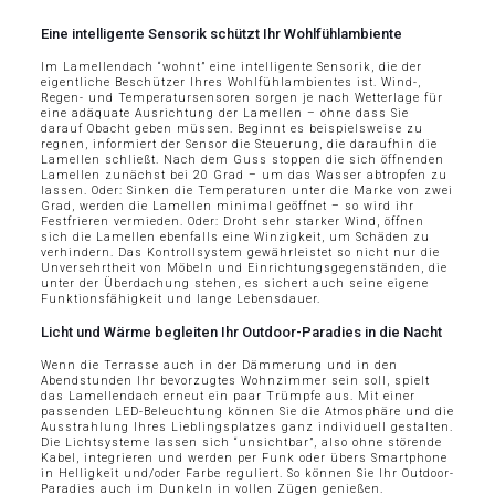
Eine intelligente Sensorik schützt Ihr Wohlfühlambiente
Im Lamellendach “wohnt” eine intelligente Sensorik, die der
eigentliche Beschützer Ihres Wohlfühlambientes ist. Wind-,
Regen- und Temperatursensoren sorgen je nach Wetterlage für
eine adäquate Ausrichtung der Lamellen – ohne dass Sie
darauf Obacht geben müssen. Beginnt es beispielsweise zu
regnen, informiert der Sensor die Steuerung, die daraufhin die
Lamellen schließt. Nach dem Guss stoppen die sich öffnenden
Lamellen zunächst bei 20 Grad – um das Wasser abtropfen zu
lassen. Oder: Sinken die Temperaturen unter die Marke von zwei
Grad, werden die Lamellen minimal geöffnet – so wird ihr
Festfrieren vermieden. Oder: Droht sehr starker Wind, öffnen
sich die Lamellen ebenfalls eine Winzigkeit, um Schäden zu
verhindern. Das Kontrollsystem gewährleistet so nicht nur die
Unversehrtheit von Möbeln und Einrichtungsgegenständen, die
unter der Überdachung stehen, es sichert auch seine eigene
Funktionsfähigkeit und lange Lebensdauer.
Licht und Wärme begleiten Ihr Outdoor-Paradies in die Nacht
Wenn die Terrasse auch in der Dämmerung und in den
Abendstunden Ihr bevorzugtes Wohnzimmer sein soll, spielt
das Lamellendach erneut ein paar Trümpfe aus. Mit einer
passenden LED-Beleuchtung können Sie die Atmosphäre und die
Ausstrahlung Ihres Lieblingsplatzes ganz individuell gestalten.
Die Lichtsysteme lassen sich “unsichtbar”, also ohne störende
Kabel, integrieren und werden per Funk oder übers Smartphone
in Helligkeit und/oder Farbe reguliert. So können Sie Ihr Outdoor-
Paradies auch im Dunkeln in vollen Zügen genießen.