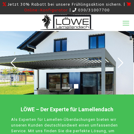
Jetzt 30% Rabatt bei unsere Frühlingsaktion sichern. |
Online-Konfigurator
|
030/31007700
LÖWE – Der Experte für Lamellendach
Als Experten für Lamellen-Überdachungen bieten wir
unseren Kunden deutschlandweit einen umfassenden
Service. Mit uns finden Sie die perfekte Lösung, um