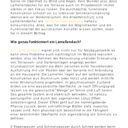
Sonne im Übermaß zu Wind und Regen. Kein Wunder also, dass
Lamellendächer für die Terrasse auch im Privatbereich immer
stärker in den Fokus rücken. Die durchdachte, funktionale
Konstruktion schützt vor zu intensiver Sonneneinstrahlung
ebenso wie vor Wolkenbrüchen. Als Allwetterschutz sind
Lamellendächer als
Terrassenüberdachung
nahezu
konkurrenzlos. Alles, was Sie über die Möglichkeiten und die
Funktionalität der puristischen Künstler wissen sollten, lesen
Sie in diesem Beitrag.
Wie genau funktioniert ein Lamellendach?
Ein Lamellendach
eignet sich nicht nur für Neubauprojekte, es
kann ohne Probleme auch nachträglich im Bestand realisiert
werden, also im Rahmen der Renovierung und/oder Erneuerung
von Terrassen- und Gartenanlagen angelegt werden.
Grundsätzlich besteht die Wahl zwischen einer freistehenden
Ausführung mit vier Pfosten oder der Variante mit Anbindung
an die Hauswand. Die Lamellen liegen auf der selbstragenden
Konstruktion aus Aluminium (oder Holz) und werden mithilfe
einer Winkelschiene angehoben. In geschlossenem Zustand
bilden sie eine wasserdichte Oberfläche. Je nach Öffnungsgrad
lassen sie die gewünschte “Menge” an Sonne und Luft herein.
Das gesamte System wird elektrisch betrieben, ist nahezu
wartungsfrei und durch den sogenannten Lotus-Effekt
selbstreinigend. Dieser Effekt geht auf die namengebende
Pflanze zurück, deren schildförmige Blätter stets makellos
sauber sind. Rein physikalisch bezeichnet er die Fähigkeit
einer bestimmten Oberfläche sich eigenständig von Schmutz zu
befreien.
O Regenwasser und Schmelzwasser durch Schnee werden beim