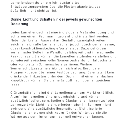
Lamellendach durch ein fein austariertes
Entwässerungssystem über die Pfosten abgeleitet, das
äußerlich nicht sichtbar ist.
Sonne, Licht und Schatten in der jeweils gewünschten
Dosierung
Jedes Lamellendach ist eine individuelle Maßanfertigung und
sollte von einem Fachmann geplant und installiert werden.
Neben der breiten Auswahl an Gestaltungsmöglichkeiten,
zeichnen sich alle Lamellendächer jedoch durch gemeinsame,
quasi konstruktionsbedingte Vorteile aus. Dazu gehört an
vornehmster Stelle ihre Wandlungsfähigkeit und ihre schnelle
Reaktionszeit. Sie können die Lamellen stufenlos verstellen und
so jederzeit zwischen voller Sonnenbestrahlung, Halbschatten
oder komplettem Sonnenschutz variieren. Weitere
Sonnenschutzsysteme erübrigen sich also. Besonderer
Pluspunkt gegenüber einer Festüberdachung: Es entsteht kein
drückender Hitzestau unter dem Dach – mit einem einfachen
Knopfdruck können Sie die heiße Luft nach oben entweichen
lassen.
O Grundsätzlich sind drei Lamellenarten am Markt erhältlich:
Aluminiumlamellen sind undurchsichtig und können
zusätzlich isoliert sein. Isolierte Glaslamellen lassen zu jeder
Jahreszeit viel Licht herein, erfordern aber im Sommer nicht
zwingend eine zusätzliche Beschattung. Nicht isolierte
Glaslamellen eignen sich kaum für den Winter, da sie die
Wärme aus dem Innenraum schnell entweichen lassen.