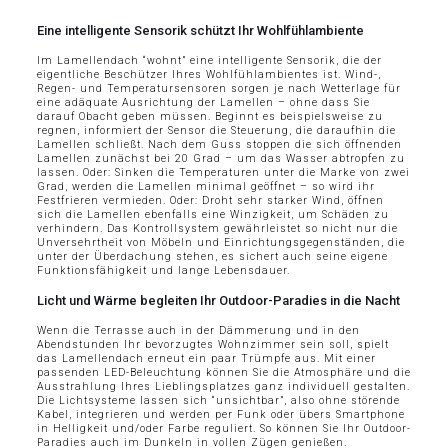
Eine intelligente Sensorik schützt Ihr Wohlfühlambiente
Im Lamellendach “wohnt” eine intelligente Sensorik, die der
eigentliche Beschützer Ihres Wohlfühlambientes ist. Wind-,
Regen- und Temperatursensoren sorgen je nach Wetterlage für
eine adäquate Ausrichtung der Lamellen – ohne dass Sie
darauf Obacht geben müssen. Beginnt es beispielsweise zu
regnen, informiert der Sensor die Steuerung, die daraufhin die
Lamellen schließt. Nach dem Guss stoppen die sich öffnenden
Lamellen zunächst bei 20 Grad – um das Wasser abtropfen zu
lassen. Oder: Sinken die Temperaturen unter die Marke von zwei
Grad, werden die Lamellen minimal geöffnet – so wird ihr
Festfrieren vermieden. Oder: Droht sehr starker Wind, öffnen
sich die Lamellen ebenfalls eine Winzigkeit, um Schäden zu
verhindern. Das Kontrollsystem gewährleistet so nicht nur die
Unversehrtheit von Möbeln und Einrichtungsgegenständen, die
unter der Überdachung stehen, es sichert auch seine eigene
Funktionsfähigkeit und lange Lebensdauer.
Licht und Wärme begleiten Ihr Outdoor-Paradies in die Nacht
Wenn die Terrasse auch in der Dämmerung und in den
Abendstunden Ihr bevorzugtes Wohnzimmer sein soll, spielt
das Lamellendach erneut ein paar Trümpfe aus. Mit einer
passenden LED-Beleuchtung können Sie die Atmosphäre und die
Ausstrahlung Ihres Lieblingsplatzes ganz individuell gestalten.
Die Lichtsysteme lassen sich “unsichtbar”, also ohne störende
Kabel, integrieren und werden per Funk oder übers Smartphone
in Helligkeit und/oder Farbe reguliert. So können Sie Ihr Outdoor-
Paradies auch im Dunkeln in vollen Zügen genießen.