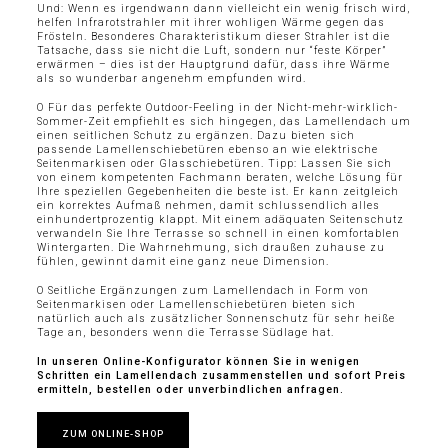
Und: Wenn es irgendwann dann vielleicht ein wenig frisch wird,
helfen Infrarotstrahler mit ihrer wohligen Wärme gegen das
Frösteln. Besonderes Charakteristikum dieser Strahler ist die
Tatsache, dass sie nicht die Luft, sondern nur “feste Körper”
erwärmen – dies ist der Hauptgrund dafür, dass ihre Wärme
als so wunderbar angenehm empfunden wird.
O Für das perfekte Outdoor-Feeling in der Nicht-mehr-wirklich-
Sommer-Zeit empfiehlt es sich hingegen, das Lamellendach um
einen seitlichen Schutz zu ergänzen. Dazu bieten sich
passende Lamellenschiebetüren ebenso an wie elektrische
Seitenmarkisen oder Glasschiebetüren. Tipp: Lassen Sie sich
von einem kompetenten Fachmann beraten, welche Lösung für
Ihre speziellen Gegebenheiten die beste ist. Er kann zeitgleich
ein korrektes Aufmaß nehmen, damit schlussendlich alles
einhundertprozentig klappt. Mit einem adäquaten Seitenschutz
verwandeln Sie Ihre Terrasse so schnell in einen komfortablen
Wintergarten. Die Wahrnehmung, sich draußen zuhause zu
fühlen, gewinnt damit eine ganz neue Dimension.
O Seitliche Ergänzungen zum Lamellendach in Form von
Seitenmarkisen oder Lamellenschiebetüren bieten sich
natürlich auch als zusätzlicher Sonnenschutz für sehr heiße
Tage an, besonders wenn die Terrasse Südlage hat.
In unseren Online-Konfigurator können Sie in wenigen
Schritten ein Lamellendach zusammenstellen und sofort Preis
ermitteln, bestellen oder unverbindlichen anfragen.
ZUM ONLINE-SHOP