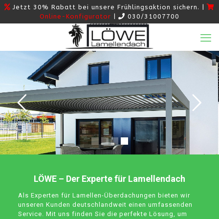
Jetzt 30% Rabatt bei unsere Frühlingsaktion sichern. |
Online-Konfigurator
|
030/31007700
LÖWE – Der Experte für Lamellendach
Als Experten für Lamellen-Überdachungen bieten wir
unseren Kunden deutschlandweit einen umfassenden
Service. Mit uns finden Sie die perfekte Lösung, um