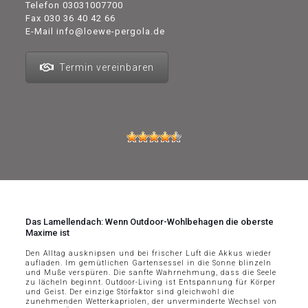
Telefon
03031007700
Fax 030 36 40 42 66
E-Mail
info@loewe-pergola.de
Termin vereinbaren
Das Lamellendach: Wenn Outdoor-Wohlbehagen die oberste
Maxime ist
Den Alltag ausknipsen und bei frischer Luft die Akkus wieder
aufladen. Im gemütlichen Gartensessel in die Sonne blinzeln
und Muße verspüren. Die sanfte Wahrnehmung, dass die Seele
zu lächeln beginnt. Outdoor-Living ist Entspannung für Körper
und Geist. Der einzige Störfaktor sind gleichwohl die
zunehmenden Wetterkapriolen, der unverminderte Wechsel von