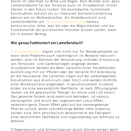
Sonne im Übermaß zu Wind und Regen. Kein Wunder also, dass
Lamellendächer für die Terrasse auch im Privatbereich immer
stärker in den Fokus rücken. Die durchdachte, funktionale
Konstruktion schützt vor zu intensiver Sonneneinstrahlung
ebenso wie vor Wolkenbrüchen. Als Allwetterschutz sind
Lamellendächer als
Terrassenüberdachung
nahezu
konkurrenzlos. Alles, was Sie über die Möglichkeiten und die
Funktionalität der puristischen Künstler wissen sollten, lesen
Sie in diesem Beitrag.
Wie genau funktioniert ein Lamellendach?
Ein Lamellendach
eignet sich nicht nur für Neubauprojekte, es
kann ohne Probleme auch nachträglich im Bestand realisiert
werden, also im Rahmen der Renovierung und/oder Erneuerung
von Terrassen- und Gartenanlagen angelegt werden.
Grundsätzlich besteht die Wahl zwischen einer freistehenden
Ausführung mit vier Pfosten oder der Variante mit Anbindung
an die Hauswand. Die Lamellen liegen auf der selbstragenden
Konstruktion aus Aluminium (oder Holz) und werden mithilfe
einer Winkelschiene angehoben. In geschlossenem Zustand
bilden sie eine wasserdichte Oberfläche. Je nach Öffnungsgrad
lassen sie die gewünschte “Menge” an Sonne und Luft herein.
Das gesamte System wird elektrisch betrieben, ist nahezu
wartungsfrei und durch den sogenannten Lotus-Effekt
selbstreinigend. Dieser Effekt geht auf die namengebende
Pflanze zurück, deren schildförmige Blätter stets makellos
sauber sind. Rein physikalisch bezeichnet er die Fähigkeit
einer bestimmten Oberfläche sich eigenständig von Schmutz zu
befreien.
O Regenwasser und Schmelzwasser durch Schnee werden beim