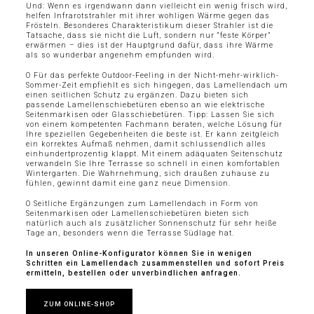
Und: Wenn es irgendwann dann vielleicht ein wenig frisch wird,
helfen Infrarotstrahler mit ihrer wohligen Wärme gegen das
Frösteln. Besonderes Charakteristikum dieser Strahler ist die
Tatsache, dass sie nicht die Luft, sondern nur “feste Körper”
erwärmen – dies ist der Hauptgrund dafür, dass ihre Wärme
als so wunderbar angenehm empfunden wird.
O Für das perfekte Outdoor-Feeling in der Nicht-mehr-wirklich-
Sommer-Zeit empfiehlt es sich hingegen, das Lamellendach um
einen seitlichen Schutz zu ergänzen. Dazu bieten sich
passende Lamellenschiebetüren ebenso an wie elektrische
Seitenmarkisen oder Glasschiebetüren. Tipp: Lassen Sie sich
von einem kompetenten Fachmann beraten, welche Lösung für
Ihre speziellen Gegebenheiten die beste ist. Er kann zeitgleich
ein korrektes Aufmaß nehmen, damit schlussendlich alles
einhundertprozentig klappt. Mit einem adäquaten Seitenschutz
verwandeln Sie Ihre Terrasse so schnell in einen komfortablen
Wintergarten. Die Wahrnehmung, sich draußen zuhause zu
fühlen, gewinnt damit eine ganz neue Dimension.
O Seitliche Ergänzungen zum Lamellendach in Form von
Seitenmarkisen oder Lamellenschiebetüren bieten sich
natürlich auch als zusätzlicher Sonnenschutz für sehr heiße
Tage an, besonders wenn die Terrasse Südlage hat.
In unseren Online-Konfigurator können Sie in wenigen
Schritten ein Lamellendach zusammenstellen und sofort Preis
ermitteln, bestellen oder unverbindlichen anfragen.
ZUM ONLINE-SHOP