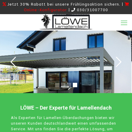
Jetzt 30% Rabatt bei unsere Frühlingsaktion sichern. |
Online-Konfigurator
|
030/31007700
LÖWE – Der Experte für Lamellendach
Als Experten für Lamellen-Überdachungen bieten wir
unseren Kunden deutschlandweit einen umfassenden
Service. Mit uns finden Sie die perfekte Lösung, um