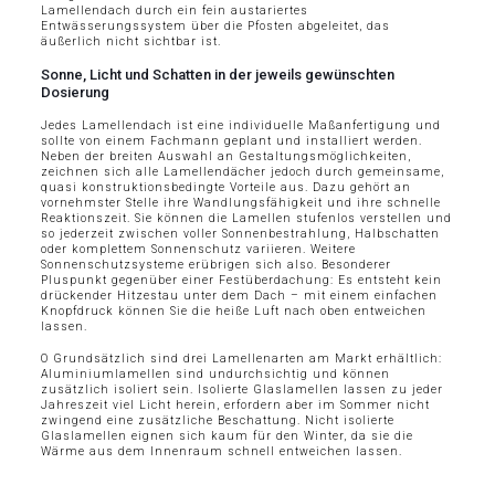
Lamellendach durch ein fein austariertes
Entwässerungssystem über die Pfosten abgeleitet, das
äußerlich nicht sichtbar ist.
Sonne, Licht und Schatten in der jeweils gewünschten
Dosierung
Jedes Lamellendach ist eine individuelle Maßanfertigung und
sollte von einem Fachmann geplant und installiert werden.
Neben der breiten Auswahl an Gestaltungsmöglichkeiten,
zeichnen sich alle Lamellendächer jedoch durch gemeinsame,
quasi konstruktionsbedingte Vorteile aus. Dazu gehört an
vornehmster Stelle ihre Wandlungsfähigkeit und ihre schnelle
Reaktionszeit. Sie können die Lamellen stufenlos verstellen und
so jederzeit zwischen voller Sonnenbestrahlung, Halbschatten
oder komplettem Sonnenschutz variieren. Weitere
Sonnenschutzsysteme erübrigen sich also. Besonderer
Pluspunkt gegenüber einer Festüberdachung: Es entsteht kein
drückender Hitzestau unter dem Dach – mit einem einfachen
Knopfdruck können Sie die heiße Luft nach oben entweichen
lassen.
O Grundsätzlich sind drei Lamellenarten am Markt erhältlich:
Aluminiumlamellen sind undurchsichtig und können
zusätzlich isoliert sein. Isolierte Glaslamellen lassen zu jeder
Jahreszeit viel Licht herein, erfordern aber im Sommer nicht
zwingend eine zusätzliche Beschattung. Nicht isolierte
Glaslamellen eignen sich kaum für den Winter, da sie die
Wärme aus dem Innenraum schnell entweichen lassen.