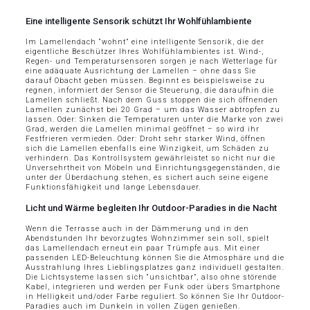
Eine intelligente Sensorik schützt Ihr Wohlfühlambiente
Im Lamellendach “wohnt” eine intelligente Sensorik, die der
eigentliche Beschützer Ihres Wohlfühlambientes ist. Wind-,
Regen- und Temperatursensoren sorgen je nach Wetterlage für
eine adäquate Ausrichtung der Lamellen – ohne dass Sie
darauf Obacht geben müssen. Beginnt es beispielsweise zu
regnen, informiert der Sensor die Steuerung, die daraufhin die
Lamellen schließt. Nach dem Guss stoppen die sich öffnenden
Lamellen zunächst bei 20 Grad – um das Wasser abtropfen zu
lassen. Oder: Sinken die Temperaturen unter die Marke von zwei
Grad, werden die Lamellen minimal geöffnet – so wird ihr
Festfrieren vermieden. Oder: Droht sehr starker Wind, öffnen
sich die Lamellen ebenfalls eine Winzigkeit, um Schäden zu
verhindern. Das Kontrollsystem gewährleistet so nicht nur die
Unversehrtheit von Möbeln und Einrichtungsgegenständen, die
unter der Überdachung stehen, es sichert auch seine eigene
Funktionsfähigkeit und lange Lebensdauer.
Licht und Wärme begleiten Ihr Outdoor-Paradies in die Nacht
Wenn die Terrasse auch in der Dämmerung und in den
Abendstunden Ihr bevorzugtes Wohnzimmer sein soll, spielt
das Lamellendach erneut ein paar Trümpfe aus. Mit einer
passenden LED-Beleuchtung können Sie die Atmosphäre und die
Ausstrahlung Ihres Lieblingsplatzes ganz individuell gestalten.
Die Lichtsysteme lassen sich “unsichtbar”, also ohne störende
Kabel, integrieren und werden per Funk oder übers Smartphone
in Helligkeit und/oder Farbe reguliert. So können Sie Ihr Outdoor-
Paradies auch im Dunkeln in vollen Zügen genießen.