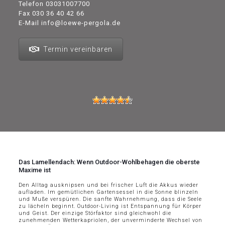
Telefon
03031007700
Fax 030 36 40 42 66
E-Mail
info@loewe-pergola.de
Termin vereinbaren
Das Lamellendach: Wenn Outdoor-Wohlbehagen die oberste
Maxime ist
Den Alltag ausknipsen und bei frischer Luft die Akkus wieder
aufladen. Im gemütlichen Gartensessel in die Sonne blinzeln
und Muße verspüren. Die sanfte Wahrnehmung, dass die Seele
zu lächeln beginnt. Outdoor-Living ist Entspannung für Körper
und Geist. Der einzige Störfaktor sind gleichwohl die
zunehmenden Wetterkapriolen, der unverminderte Wechsel von