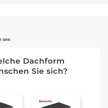
n uns:
lche Dachform
schen Sie sich?