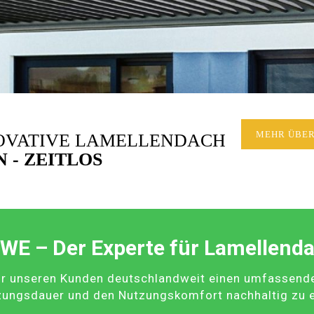
NOVATIVE LAMELLENDACH
MEHR ÜBER
 - ZEITLOS
WE – Der Experte für Lamellend
r unseren Kunden deutschlandweit einen umfassenden 
zungsdauer und den Nutzungskomfort nachhaltig zu 