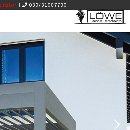
urator
|
030/31007700