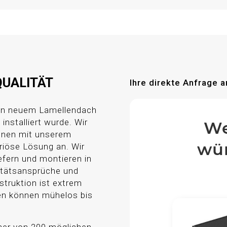
QUALITÄT
Ihre direkte Anfrage a
ren neuem Lamellendach
installiert wurde. Wir
We
Ihnen mit unserem
wün
riöse Lösung an. Wir
efern und montieren in
itätsansprüche und
truktion ist extrem
len können mühelos bis