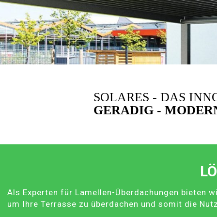
SOLARES - DAS IN
GERADIG - MODERN
LÖ
Als Experten für Lamellen-Überdachungen bieten wi
um Ihre Terrasse zu überdachen und somit die Nut