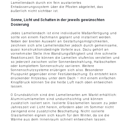
Lamellendach durch ein fein austariertes
Entwässerungssystem über die Pfosten abgeleitet, das
äußerlich nicht sichtbar ist.
Sonne, Licht und Schatten in der jeweils gewünschten
Dosierung
Jedes Lamellendach ist eine individuelle Maßanfertigung und
sollte von einem Fachmann geplant und installiert werden.
Neben der breiten Auswahl an Gestaltungsmöglichkeiten,
zeichnen sich alle Lamellendächer jedoch durch gemeinsame,
quasi konstruktionsbedingte Vorteile aus. Dazu gehört an
vornehmster Stelle ihre Wandlungsfähigkeit und ihre schnelle
Reaktionszeit. Sie können die Lamellen stufenlos verstellen und
so jederzeit zwischen voller Sonnenbestrahlung, Halbschatten
oder komplettem Sonnenschutz variieren. Weitere
Sonnenschutzsysteme erübrigen sich also. Besonderer
Pluspunkt gegenüber einer Festüberdachung: Es entsteht kein
drückender Hitzestau unter dem Dach – mit einem einfachen
Knopfdruck können Sie die heiße Luft nach oben entweichen
lassen.
O Grundsätzlich sind drei Lamellenarten am Markt erhältlich:
Aluminiumlamellen sind undurchsichtig und können
zusätzlich isoliert sein. Isolierte Glaslamellen lassen zu jeder
Jahreszeit viel Licht herein, erfordern aber im Sommer nicht
zwingend eine zusätzliche Beschattung. Nicht isolierte
Glaslamellen eignen sich kaum für den Winter, da sie die
Wärme aus dem Innenraum schnell entweichen lassen.