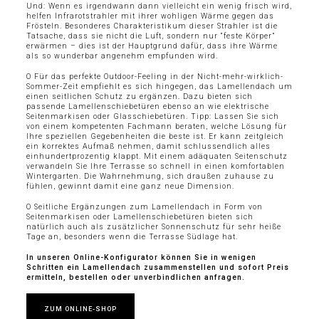
Und: Wenn es irgendwann dann vielleicht ein wenig frisch wird,
helfen Infrarotstrahler mit ihrer wohligen Wärme gegen das
Frösteln. Besonderes Charakteristikum dieser Strahler ist die
Tatsache, dass sie nicht die Luft, sondern nur “feste Körper”
erwärmen – dies ist der Hauptgrund dafür, dass ihre Wärme
als so wunderbar angenehm empfunden wird.
O Für das perfekte Outdoor-Feeling in der Nicht-mehr-wirklich-
Sommer-Zeit empfiehlt es sich hingegen, das Lamellendach um
einen seitlichen Schutz zu ergänzen. Dazu bieten sich
passende Lamellenschiebetüren ebenso an wie elektrische
Seitenmarkisen oder Glasschiebetüren. Tipp: Lassen Sie sich
von einem kompetenten Fachmann beraten, welche Lösung für
Ihre speziellen Gegebenheiten die beste ist. Er kann zeitgleich
ein korrektes Aufmaß nehmen, damit schlussendlich alles
einhundertprozentig klappt. Mit einem adäquaten Seitenschutz
verwandeln Sie Ihre Terrasse so schnell in einen komfortablen
Wintergarten. Die Wahrnehmung, sich draußen zuhause zu
fühlen, gewinnt damit eine ganz neue Dimension.
O Seitliche Ergänzungen zum Lamellendach in Form von
Seitenmarkisen oder Lamellenschiebetüren bieten sich
natürlich auch als zusätzlicher Sonnenschutz für sehr heiße
Tage an, besonders wenn die Terrasse Südlage hat.
In unseren Online-Konfigurator können Sie in wenigen
Schritten ein Lamellendach zusammenstellen und sofort Preis
ermitteln, bestellen oder unverbindlichen anfragen.
ZUM ONLINE-SHOP