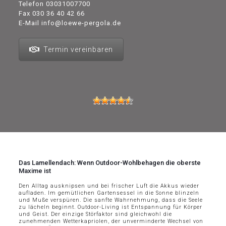
Telefon
03031007700
Fax 030 36 40 42 66
E-Mail
info@loewe-pergola.de
Termin vereinbaren
Das Lamellendach: Wenn Outdoor-Wohlbehagen die oberste
Maxime ist
Den Alltag ausknipsen und bei frischer Luft die Akkus wieder
aufladen. Im gemütlichen Gartensessel in die Sonne blinzeln
und Muße verspüren. Die sanfte Wahrnehmung, dass die Seele
zu lächeln beginnt. Outdoor-Living ist Entspannung für Körper
und Geist. Der einzige Störfaktor sind gleichwohl die
zunehmenden Wetterkapriolen, der unverminderte Wechsel von