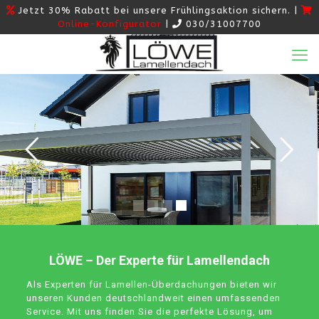
Jetzt 30% Rabatt bei unsere Frühlingsaktion sichern. |
Online-Konfigurator
|
030/31007700
LÖWE – Der Experte für Lamellendach
Als Experten für Lamellen-Überdachungen bieten wir
unseren Kunden deutschlandweit einen umfassenden
Service. Mit uns finden Sie die perfekte Lösung, um