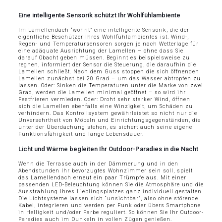
Eine intelligente Sensorik schützt Ihr Wohlfühlambiente
Im Lamellendach “wohnt” eine intelligente Sensorik, die der
eigentliche Beschützer Ihres Wohlfühlambientes ist. Wind-,
Regen- und Temperatursensoren sorgen je nach Wetterlage für
eine adäquate Ausrichtung der Lamellen – ohne dass Sie
darauf Obacht geben müssen. Beginnt es beispielsweise zu
regnen, informiert der Sensor die Steuerung, die daraufhin die
Lamellen schließt. Nach dem Guss stoppen die sich öffnenden
Lamellen zunächst bei 20 Grad – um das Wasser abtropfen zu
lassen. Oder: Sinken die Temperaturen unter die Marke von zwei
Grad, werden die Lamellen minimal geöffnet – so wird ihr
Festfrieren vermieden. Oder: Droht sehr starker Wind, öffnen
sich die Lamellen ebenfalls eine Winzigkeit, um Schäden zu
verhindern. Das Kontrollsystem gewährleistet so nicht nur die
Unversehrtheit von Möbeln und Einrichtungsgegenständen, die
unter der Überdachung stehen, es sichert auch seine eigene
Funktionsfähigkeit und lange Lebensdauer.
Licht und Wärme begleiten Ihr Outdoor-Paradies in die Nacht
Wenn die Terrasse auch in der Dämmerung und in den
Abendstunden Ihr bevorzugtes Wohnzimmer sein soll, spielt
das Lamellendach erneut ein paar Trümpfe aus. Mit einer
passenden LED-Beleuchtung können Sie die Atmosphäre und die
Ausstrahlung Ihres Lieblingsplatzes ganz individuell gestalten.
Die Lichtsysteme lassen sich “unsichtbar”, also ohne störende
Kabel, integrieren und werden per Funk oder übers Smartphone
in Helligkeit und/oder Farbe reguliert. So können Sie Ihr Outdoor-
Paradies auch im Dunkeln in vollen Zügen genießen.