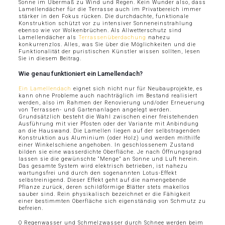
Sonne im Übermaß zu Wind und Regen. Kein Wunder also, dass
Lamellendächer für die Terrasse auch im Privatbereich immer
stärker in den Fokus rücken. Die durchdachte, funktionale
Konstruktion schützt vor zu intensiver Sonneneinstrahlung
ebenso wie vor Wolkenbrüchen. Als Allwetterschutz sind
Lamellendächer als
Terrassenüberdachung
nahezu
konkurrenzlos. Alles, was Sie über die Möglichkeiten und die
Funktionalität der puristischen Künstler wissen sollten, lesen
Sie in diesem Beitrag.
Wie genau funktioniert ein Lamellendach?
Ein Lamellendach
eignet sich nicht nur für Neubauprojekte, es
kann ohne Probleme auch nachträglich im Bestand realisiert
werden, also im Rahmen der Renovierung und/oder Erneuerung
von Terrassen- und Gartenanlagen angelegt werden.
Grundsätzlich besteht die Wahl zwischen einer freistehenden
Ausführung mit vier Pfosten oder der Variante mit Anbindung
an die Hauswand. Die Lamellen liegen auf der selbstragenden
Konstruktion aus Aluminium (oder Holz) und werden mithilfe
einer Winkelschiene angehoben. In geschlossenem Zustand
bilden sie eine wasserdichte Oberfläche. Je nach Öffnungsgrad
lassen sie die gewünschte “Menge” an Sonne und Luft herein.
Das gesamte System wird elektrisch betrieben, ist nahezu
wartungsfrei und durch den sogenannten Lotus-Effekt
selbstreinigend. Dieser Effekt geht auf die namengebende
Pflanze zurück, deren schildförmige Blätter stets makellos
sauber sind. Rein physikalisch bezeichnet er die Fähigkeit
einer bestimmten Oberfläche sich eigenständig von Schmutz zu
befreien.
O Regenwasser und Schmelzwasser durch Schnee werden beim