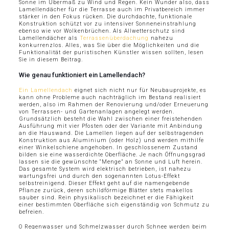
Sonne im Übermaß zu Wind und Regen. Kein Wunder also, dass
Lamellendächer für die Terrasse auch im Privatbereich immer
stärker in den Fokus rücken. Die durchdachte, funktionale
Konstruktion schützt vor zu intensiver Sonneneinstrahlung
ebenso wie vor Wolkenbrüchen. Als Allwetterschutz sind
Lamellendächer als
Terrassenüberdachung
nahezu
konkurrenzlos. Alles, was Sie über die Möglichkeiten und die
Funktionalität der puristischen Künstler wissen sollten, lesen
Sie in diesem Beitrag.
Wie genau funktioniert ein Lamellendach?
Ein Lamellendach
eignet sich nicht nur für Neubauprojekte, es
kann ohne Probleme auch nachträglich im Bestand realisiert
werden, also im Rahmen der Renovierung und/oder Erneuerung
von Terrassen- und Gartenanlagen angelegt werden.
Grundsätzlich besteht die Wahl zwischen einer freistehenden
Ausführung mit vier Pfosten oder der Variante mit Anbindung
an die Hauswand. Die Lamellen liegen auf der selbstragenden
Konstruktion aus Aluminium (oder Holz) und werden mithilfe
einer Winkelschiene angehoben. In geschlossenem Zustand
bilden sie eine wasserdichte Oberfläche. Je nach Öffnungsgrad
lassen sie die gewünschte “Menge” an Sonne und Luft herein.
Das gesamte System wird elektrisch betrieben, ist nahezu
wartungsfrei und durch den sogenannten Lotus-Effekt
selbstreinigend. Dieser Effekt geht auf die namengebende
Pflanze zurück, deren schildförmige Blätter stets makellos
sauber sind. Rein physikalisch bezeichnet er die Fähigkeit
einer bestimmten Oberfläche sich eigenständig von Schmutz zu
befreien.
O Regenwasser und Schmelzwasser durch Schnee werden beim