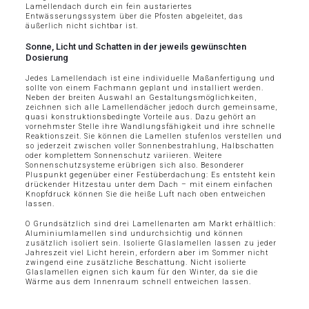
Lamellendach durch ein fein austariertes
Entwässerungssystem über die Pfosten abgeleitet, das
äußerlich nicht sichtbar ist.
Sonne, Licht und Schatten in der jeweils gewünschten
Dosierung
Jedes Lamellendach ist eine individuelle Maßanfertigung und
sollte von einem Fachmann geplant und installiert werden.
Neben der breiten Auswahl an Gestaltungsmöglichkeiten,
zeichnen sich alle Lamellendächer jedoch durch gemeinsame,
quasi konstruktionsbedingte Vorteile aus. Dazu gehört an
vornehmster Stelle ihre Wandlungsfähigkeit und ihre schnelle
Reaktionszeit. Sie können die Lamellen stufenlos verstellen und
so jederzeit zwischen voller Sonnenbestrahlung, Halbschatten
oder komplettem Sonnenschutz variieren. Weitere
Sonnenschutzsysteme erübrigen sich also. Besonderer
Pluspunkt gegenüber einer Festüberdachung: Es entsteht kein
drückender Hitzestau unter dem Dach – mit einem einfachen
Knopfdruck können Sie die heiße Luft nach oben entweichen
lassen.
O Grundsätzlich sind drei Lamellenarten am Markt erhältlich:
Aluminiumlamellen sind undurchsichtig und können
zusätzlich isoliert sein. Isolierte Glaslamellen lassen zu jeder
Jahreszeit viel Licht herein, erfordern aber im Sommer nicht
zwingend eine zusätzliche Beschattung. Nicht isolierte
Glaslamellen eignen sich kaum für den Winter, da sie die
Wärme aus dem Innenraum schnell entweichen lassen.