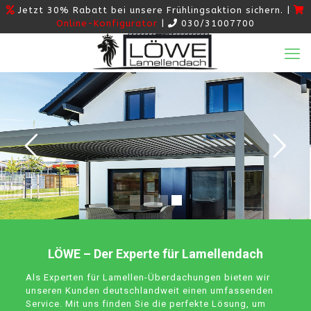
Jetzt 30% Rabatt bei unsere Frühlingsaktion sichern. |
Online-Konfigurator
|
030/31007700
LÖWE – Der Experte für Lamellendach
Als Experten für Lamellen-Überdachungen bieten wir
unseren Kunden deutschlandweit einen umfassenden
Service. Mit uns finden Sie die perfekte Lösung, um