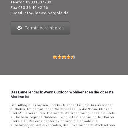
Telefon
03031007700
Fax 030 36 40 42 66
E-Mail
info@loewe-pergola.de
Termin vereinbaren
Das Lamellendach: Wenn Outdoor-Wohlbehagen die oberste
Maxime ist
Den Alltag ausknipsen und bei frischer Luft die Akkus wieder
aufladen. Im gemütlichen Gartensessel in die Sonne blinzeln
und Muße verspüren. Die sanfte Wahrnehmung, dass die Seele
zu lächeln beginnt. Outdoor-Living ist Entspannung für Körper
und Geist. Der einzige Störfaktor sind gleichwohl die
zunehmenden Wetterkapriolen, der unverminderte Wechsel von