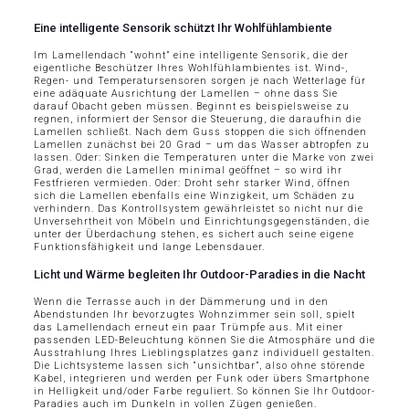
Eine intelligente Sensorik schützt Ihr Wohlfühlambiente
Im Lamellendach “wohnt” eine intelligente Sensorik, die der
eigentliche Beschützer Ihres Wohlfühlambientes ist. Wind-,
Regen- und Temperatursensoren sorgen je nach Wetterlage für
eine adäquate Ausrichtung der Lamellen – ohne dass Sie
darauf Obacht geben müssen. Beginnt es beispielsweise zu
regnen, informiert der Sensor die Steuerung, die daraufhin die
Lamellen schließt. Nach dem Guss stoppen die sich öffnenden
Lamellen zunächst bei 20 Grad – um das Wasser abtropfen zu
lassen. Oder: Sinken die Temperaturen unter die Marke von zwei
Grad, werden die Lamellen minimal geöffnet – so wird ihr
Festfrieren vermieden. Oder: Droht sehr starker Wind, öffnen
sich die Lamellen ebenfalls eine Winzigkeit, um Schäden zu
verhindern. Das Kontrollsystem gewährleistet so nicht nur die
Unversehrtheit von Möbeln und Einrichtungsgegenständen, die
unter der Überdachung stehen, es sichert auch seine eigene
Funktionsfähigkeit und lange Lebensdauer.
Licht und Wärme begleiten Ihr Outdoor-Paradies in die Nacht
Wenn die Terrasse auch in der Dämmerung und in den
Abendstunden Ihr bevorzugtes Wohnzimmer sein soll, spielt
das Lamellendach erneut ein paar Trümpfe aus. Mit einer
passenden LED-Beleuchtung können Sie die Atmosphäre und die
Ausstrahlung Ihres Lieblingsplatzes ganz individuell gestalten.
Die Lichtsysteme lassen sich “unsichtbar”, also ohne störende
Kabel, integrieren und werden per Funk oder übers Smartphone
in Helligkeit und/oder Farbe reguliert. So können Sie Ihr Outdoor-
Paradies auch im Dunkeln in vollen Zügen genießen.