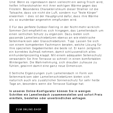
Und: Wenn es irgendwann dann vielleicht ein wenig frisch wird,
helfen Infrarotstrahler mit ihrer wohligen Wärme gegen das
Frösteln. Besonderes Charakteristikum dieser Strahler ist die
Tatsache, dass sie nicht die Luft, sondern nur “feste Körper”
erwärmen – dies ist der Hauptgrund dafür, dass ihre Wärme
als so wunderbar angenehm empfunden wird.
O Für das perfekte Outdoor-Feeling in der Nicht-mehr-wirklich-
Sommer-Zeit empfiehlt es sich hingegen, das Lamellendach um
einen seitlichen Schutz zu ergänzen. Dazu bieten sich
passende Lamellenschiebetüren ebenso an wie elektrische
Seitenmarkisen oder Glasschiebetüren. Tipp: Lassen Sie sich
von einem kompetenten Fachmann beraten, welche Lösung für
Ihre speziellen Gegebenheiten die beste ist. Er kann zeitgleich
ein korrektes Aufmaß nehmen, damit schlussendlich alles
einhundertprozentig klappt. Mit einem adäquaten Seitenschutz
verwandeln Sie Ihre Terrasse so schnell in einen komfortablen
Wintergarten. Die Wahrnehmung, sich draußen zuhause zu
fühlen, gewinnt damit eine ganz neue Dimension.
O Seitliche Ergänzungen zum Lamellendach in Form von
Seitenmarkisen oder Lamellenschiebetüren bieten sich
natürlich auch als zusätzlicher Sonnenschutz für sehr heiße
Tage an, besonders wenn die Terrasse Südlage hat.
In unseren Online-Konfigurator können Sie in wenigen
Schritten ein Lamellendach zusammenstellen und sofort Preis
ermitteln, bestellen oder unverbindlichen anfragen.
ZUM ONLINE-SHOP