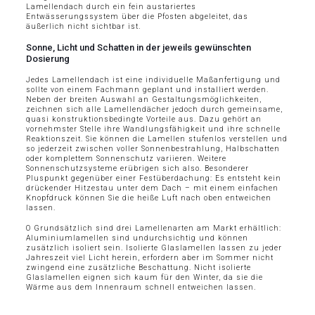
Lamellendach durch ein fein austariertes
Entwässerungssystem über die Pfosten abgeleitet, das
äußerlich nicht sichtbar ist.
Sonne, Licht und Schatten in der jeweils gewünschten
Dosierung
Jedes Lamellendach ist eine individuelle Maßanfertigung und
sollte von einem Fachmann geplant und installiert werden.
Neben der breiten Auswahl an Gestaltungsmöglichkeiten,
zeichnen sich alle Lamellendächer jedoch durch gemeinsame,
quasi konstruktionsbedingte Vorteile aus. Dazu gehört an
vornehmster Stelle ihre Wandlungsfähigkeit und ihre schnelle
Reaktionszeit. Sie können die Lamellen stufenlos verstellen und
so jederzeit zwischen voller Sonnenbestrahlung, Halbschatten
oder komplettem Sonnenschutz variieren. Weitere
Sonnenschutzsysteme erübrigen sich also. Besonderer
Pluspunkt gegenüber einer Festüberdachung: Es entsteht kein
drückender Hitzestau unter dem Dach – mit einem einfachen
Knopfdruck können Sie die heiße Luft nach oben entweichen
lassen.
O Grundsätzlich sind drei Lamellenarten am Markt erhältlich:
Aluminiumlamellen sind undurchsichtig und können
zusätzlich isoliert sein. Isolierte Glaslamellen lassen zu jeder
Jahreszeit viel Licht herein, erfordern aber im Sommer nicht
zwingend eine zusätzliche Beschattung. Nicht isolierte
Glaslamellen eignen sich kaum für den Winter, da sie die
Wärme aus dem Innenraum schnell entweichen lassen.