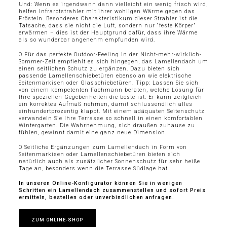
Und: Wenn es irgendwann dann vielleicht ein wenig frisch wird,
helfen Infrarotstrahler mit ihrer wohligen Wärme gegen das
Frösteln. Besonderes Charakteristikum dieser Strahler ist die
Tatsache, dass sie nicht die Luft, sondern nur “feste Körper”
erwärmen – dies ist der Hauptgrund dafür, dass ihre Wärme
als so wunderbar angenehm empfunden wird.
O Für das perfekte Outdoor-Feeling in der Nicht-mehr-wirklich-
Sommer-Zeit empfiehlt es sich hingegen, das Lamellendach um
einen seitlichen Schutz zu ergänzen. Dazu bieten sich
passende Lamellenschiebetüren ebenso an wie elektrische
Seitenmarkisen oder Glasschiebetüren. Tipp: Lassen Sie sich
von einem kompetenten Fachmann beraten, welche Lösung für
Ihre speziellen Gegebenheiten die beste ist. Er kann zeitgleich
ein korrektes Aufmaß nehmen, damit schlussendlich alles
einhundertprozentig klappt. Mit einem adäquaten Seitenschutz
verwandeln Sie Ihre Terrasse so schnell in einen komfortablen
Wintergarten. Die Wahrnehmung, sich draußen zuhause zu
fühlen, gewinnt damit eine ganz neue Dimension.
O Seitliche Ergänzungen zum Lamellendach in Form von
Seitenmarkisen oder Lamellenschiebetüren bieten sich
natürlich auch als zusätzlicher Sonnenschutz für sehr heiße
Tage an, besonders wenn die Terrasse Südlage hat.
In unseren Online-Konfigurator können Sie in wenigen
Schritten ein Lamellendach zusammenstellen und sofort Preis
ermitteln, bestellen oder unverbindlichen anfragen.
ZUM ONLINE-SHOP