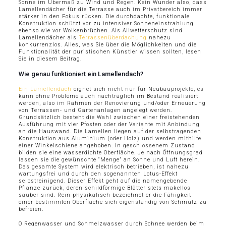
Sonne im Übermaß zu Wind und Regen. Kein Wunder also, dass
Lamellendächer für die Terrasse auch im Privatbereich immer
stärker in den Fokus rücken. Die durchdachte, funktionale
Konstruktion schützt vor zu intensiver Sonneneinstrahlung
ebenso wie vor Wolkenbrüchen. Als Allwetterschutz sind
Lamellendächer als
Terrassenüberdachung
nahezu
konkurrenzlos. Alles, was Sie über die Möglichkeiten und die
Funktionalität der puristischen Künstler wissen sollten, lesen
Sie in diesem Beitrag.
Wie genau funktioniert ein Lamellendach?
Ein Lamellendach
eignet sich nicht nur für Neubauprojekte, es
kann ohne Probleme auch nachträglich im Bestand realisiert
werden, also im Rahmen der Renovierung und/oder Erneuerung
von Terrassen- und Gartenanlagen angelegt werden.
Grundsätzlich besteht die Wahl zwischen einer freistehenden
Ausführung mit vier Pfosten oder der Variante mit Anbindung
an die Hauswand. Die Lamellen liegen auf der selbstragenden
Konstruktion aus Aluminium (oder Holz) und werden mithilfe
einer Winkelschiene angehoben. In geschlossenem Zustand
bilden sie eine wasserdichte Oberfläche. Je nach Öffnungsgrad
lassen sie die gewünschte “Menge” an Sonne und Luft herein.
Das gesamte System wird elektrisch betrieben, ist nahezu
wartungsfrei und durch den sogenannten Lotus-Effekt
selbstreinigend. Dieser Effekt geht auf die namengebende
Pflanze zurück, deren schildförmige Blätter stets makellos
sauber sind. Rein physikalisch bezeichnet er die Fähigkeit
einer bestimmten Oberfläche sich eigenständig von Schmutz zu
befreien.
O Regenwasser und Schmelzwasser durch Schnee werden beim