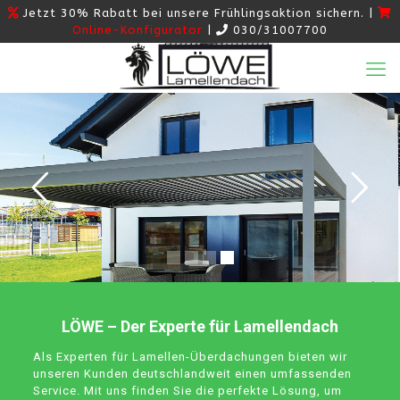
Jetzt 30% Rabatt bei unsere Frühlingsaktion sichern. |
Online-Konfigurator
|
030/31007700
LÖWE – Der Experte für Lamellendach
Als Experten für Lamellen-Überdachungen bieten wir
unseren Kunden deutschlandweit einen umfassenden
Service. Mit uns finden Sie die perfekte Lösung, um