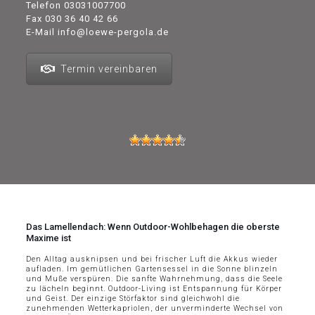
Telefon
03031007700
Fax 030 36 40 42 66
E-Mail
info@loewe-pergola.de
Termin vereinbaren
Das Lamellendach: Wenn Outdoor-Wohlbehagen die oberste
Maxime ist
Den Alltag ausknipsen und bei frischer Luft die Akkus wieder
aufladen. Im gemütlichen Gartensessel in die Sonne blinzeln
und Muße verspüren. Die sanfte Wahrnehmung, dass die Seele
zu lächeln beginnt. Outdoor-Living ist Entspannung für Körper
und Geist. Der einzige Störfaktor sind gleichwohl die
zunehmenden Wetterkapriolen, der unverminderte Wechsel von