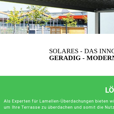
SOLARES - DAS IN
GERADIG - MODERN
LÖ
Als Experten für Lamellen-Überdachungen bieten wi
um Ihre Terrasse zu überdachen und somit die Nut