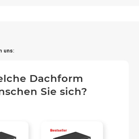
n uns:
lche Dachform
schen Sie sich?