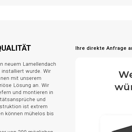
QUALITÄT
Ihre direkte Anfrage a
ren neuem Lamellendach
installiert wurde. Wir
We
Ihnen mit unserem
wün
riöse Lösung an. Wir
efern und montieren in
itätsansprüche und
truktion ist extrem
len können mühelos bis