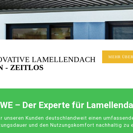
NOVATIVE LAMELLENDACH
MEHR ÜBER
 - ZEITLOS
WE – Der Experte für Lamellend
r unseren Kunden deutschlandweit einen umfassenden 
zungsdauer und den Nutzungskomfort nachhaltig zu 