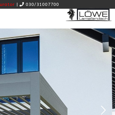
urator
|
030/31007700