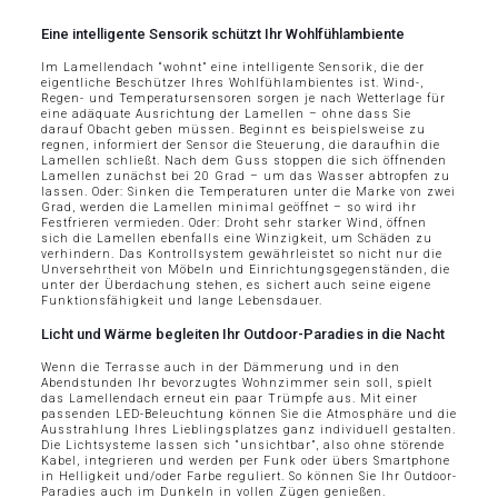
Eine intelligente Sensorik schützt Ihr Wohlfühlambiente
Im Lamellendach “wohnt” eine intelligente Sensorik, die der
eigentliche Beschützer Ihres Wohlfühlambientes ist. Wind-,
Regen- und Temperatursensoren sorgen je nach Wetterlage für
eine adäquate Ausrichtung der Lamellen – ohne dass Sie
darauf Obacht geben müssen. Beginnt es beispielsweise zu
regnen, informiert der Sensor die Steuerung, die daraufhin die
Lamellen schließt. Nach dem Guss stoppen die sich öffnenden
Lamellen zunächst bei 20 Grad – um das Wasser abtropfen zu
lassen. Oder: Sinken die Temperaturen unter die Marke von zwei
Grad, werden die Lamellen minimal geöffnet – so wird ihr
Festfrieren vermieden. Oder: Droht sehr starker Wind, öffnen
sich die Lamellen ebenfalls eine Winzigkeit, um Schäden zu
verhindern. Das Kontrollsystem gewährleistet so nicht nur die
Unversehrtheit von Möbeln und Einrichtungsgegenständen, die
unter der Überdachung stehen, es sichert auch seine eigene
Funktionsfähigkeit und lange Lebensdauer.
Licht und Wärme begleiten Ihr Outdoor-Paradies in die Nacht
Wenn die Terrasse auch in der Dämmerung und in den
Abendstunden Ihr bevorzugtes Wohnzimmer sein soll, spielt
das Lamellendach erneut ein paar Trümpfe aus. Mit einer
passenden LED-Beleuchtung können Sie die Atmosphäre und die
Ausstrahlung Ihres Lieblingsplatzes ganz individuell gestalten.
Die Lichtsysteme lassen sich “unsichtbar”, also ohne störende
Kabel, integrieren und werden per Funk oder übers Smartphone
in Helligkeit und/oder Farbe reguliert. So können Sie Ihr Outdoor-
Paradies auch im Dunkeln in vollen Zügen genießen.