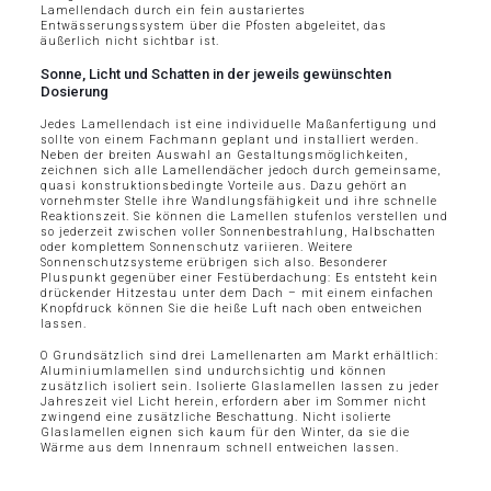
Lamellendach durch ein fein austariertes
Entwässerungssystem über die Pfosten abgeleitet, das
äußerlich nicht sichtbar ist.
Sonne, Licht und Schatten in der jeweils gewünschten
Dosierung
Jedes Lamellendach ist eine individuelle Maßanfertigung und
sollte von einem Fachmann geplant und installiert werden.
Neben der breiten Auswahl an Gestaltungsmöglichkeiten,
zeichnen sich alle Lamellendächer jedoch durch gemeinsame,
quasi konstruktionsbedingte Vorteile aus. Dazu gehört an
vornehmster Stelle ihre Wandlungsfähigkeit und ihre schnelle
Reaktionszeit. Sie können die Lamellen stufenlos verstellen und
so jederzeit zwischen voller Sonnenbestrahlung, Halbschatten
oder komplettem Sonnenschutz variieren. Weitere
Sonnenschutzsysteme erübrigen sich also. Besonderer
Pluspunkt gegenüber einer Festüberdachung: Es entsteht kein
drückender Hitzestau unter dem Dach – mit einem einfachen
Knopfdruck können Sie die heiße Luft nach oben entweichen
lassen.
O Grundsätzlich sind drei Lamellenarten am Markt erhältlich:
Aluminiumlamellen sind undurchsichtig und können
zusätzlich isoliert sein. Isolierte Glaslamellen lassen zu jeder
Jahreszeit viel Licht herein, erfordern aber im Sommer nicht
zwingend eine zusätzliche Beschattung. Nicht isolierte
Glaslamellen eignen sich kaum für den Winter, da sie die
Wärme aus dem Innenraum schnell entweichen lassen.