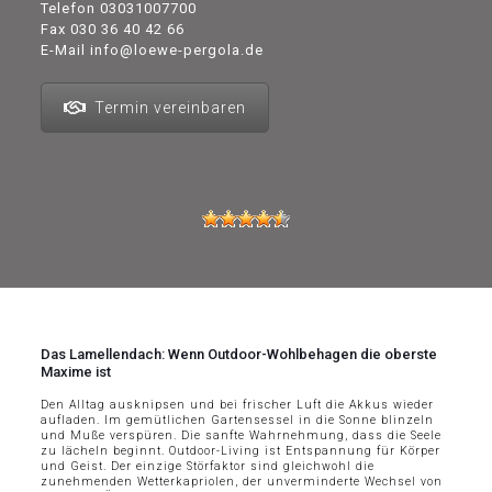
Telefon
03031007700
Fax 030 36 40 42 66
E-Mail
info@loewe-pergola.de
Termin vereinbaren
Das Lamellendach: Wenn Outdoor-Wohlbehagen die oberste
Maxime ist
Den Alltag ausknipsen und bei frischer Luft die Akkus wieder
aufladen. Im gemütlichen Gartensessel in die Sonne blinzeln
und Muße verspüren. Die sanfte Wahrnehmung, dass die Seele
zu lächeln beginnt. Outdoor-Living ist Entspannung für Körper
und Geist. Der einzige Störfaktor sind gleichwohl die
zunehmenden Wetterkapriolen, der unverminderte Wechsel von