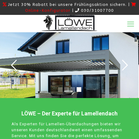
Jetzt 30% Rabatt bei unsere Frühlingsaktion sichern. |
Online-Konfigurator
|
030/31007700
LÖWE – Der Experte für Lamellendach
Als Experten für Lamellen-Überdachungen bieten wir
unseren Kunden deutschlandweit einen umfassenden
Service. Mit uns finden Sie die perfekte Lösung, um