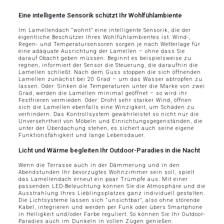
Eine intelligente Sensorik schützt Ihr Wohlfühlambiente
Im Lamellendach “wohnt” eine intelligente Sensorik, die der
eigentliche Beschützer Ihres Wohlfühlambientes ist. Wind-,
Regen- und Temperatursensoren sorgen je nach Wetterlage für
eine adäquate Ausrichtung der Lamellen – ohne dass Sie
darauf Obacht geben müssen. Beginnt es beispielsweise zu
regnen, informiert der Sensor die Steuerung, die daraufhin die
Lamellen schließt. Nach dem Guss stoppen die sich öffnenden
Lamellen zunächst bei 20 Grad – um das Wasser abtropfen zu
lassen. Oder: Sinken die Temperaturen unter die Marke von zwei
Grad, werden die Lamellen minimal geöffnet – so wird ihr
Festfrieren vermieden. Oder: Droht sehr starker Wind, öffnen
sich die Lamellen ebenfalls eine Winzigkeit, um Schäden zu
verhindern. Das Kontrollsystem gewährleistet so nicht nur die
Unversehrtheit von Möbeln und Einrichtungsgegenständen, die
unter der Überdachung stehen, es sichert auch seine eigene
Funktionsfähigkeit und lange Lebensdauer.
Licht und Wärme begleiten Ihr Outdoor-Paradies in die Nacht
Wenn die Terrasse auch in der Dämmerung und in den
Abendstunden Ihr bevorzugtes Wohnzimmer sein soll, spielt
das Lamellendach erneut ein paar Trümpfe aus. Mit einer
passenden LED-Beleuchtung können Sie die Atmosphäre und die
Ausstrahlung Ihres Lieblingsplatzes ganz individuell gestalten.
Die Lichtsysteme lassen sich “unsichtbar”, also ohne störende
Kabel, integrieren und werden per Funk oder übers Smartphone
in Helligkeit und/oder Farbe reguliert. So können Sie Ihr Outdoor-
Paradies auch im Dunkeln in vollen Zügen genießen.