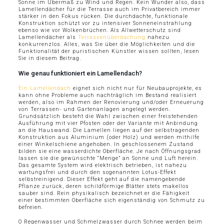
Sonne im Übermaß zu Wind und Regen. Kein Wunder also, dass
Lamellendächer für die Terrasse auch im Privatbereich immer
stärker in den Fokus rücken. Die durchdachte, funktionale
Konstruktion schützt vor zu intensiver Sonneneinstrahlung
ebenso wie vor Wolkenbrüchen. Als Allwetterschutz sind
Lamellendächer als
Terrassenüberdachung
nahezu
konkurrenzlos. Alles, was Sie über die Möglichkeiten und die
Funktionalität der puristischen Künstler wissen sollten, lesen
Sie in diesem Beitrag.
Wie genau funktioniert ein Lamellendach?
Ein Lamellendach
eignet sich nicht nur für Neubauprojekte, es
kann ohne Probleme auch nachträglich im Bestand realisiert
werden, also im Rahmen der Renovierung und/oder Erneuerung
von Terrassen- und Gartenanlagen angelegt werden.
Grundsätzlich besteht die Wahl zwischen einer freistehenden
Ausführung mit vier Pfosten oder der Variante mit Anbindung
an die Hauswand. Die Lamellen liegen auf der selbstragenden
Konstruktion aus Aluminium (oder Holz) und werden mithilfe
einer Winkelschiene angehoben. In geschlossenem Zustand
bilden sie eine wasserdichte Oberfläche. Je nach Öffnungsgrad
lassen sie die gewünschte “Menge” an Sonne und Luft herein.
Das gesamte System wird elektrisch betrieben, ist nahezu
wartungsfrei und durch den sogenannten Lotus-Effekt
selbstreinigend. Dieser Effekt geht auf die namengebende
Pflanze zurück, deren schildförmige Blätter stets makellos
sauber sind. Rein physikalisch bezeichnet er die Fähigkeit
einer bestimmten Oberfläche sich eigenständig von Schmutz zu
befreien.
O Regenwasser und Schmelzwasser durch Schnee werden beim