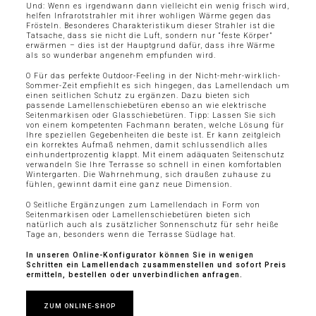
Und: Wenn es irgendwann dann vielleicht ein wenig frisch wird,
helfen Infrarotstrahler mit ihrer wohligen Wärme gegen das
Frösteln. Besonderes Charakteristikum dieser Strahler ist die
Tatsache, dass sie nicht die Luft, sondern nur “feste Körper”
erwärmen – dies ist der Hauptgrund dafür, dass ihre Wärme
als so wunderbar angenehm empfunden wird.
O Für das perfekte Outdoor-Feeling in der Nicht-mehr-wirklich-
Sommer-Zeit empfiehlt es sich hingegen, das Lamellendach um
einen seitlichen Schutz zu ergänzen. Dazu bieten sich
passende Lamellenschiebetüren ebenso an wie elektrische
Seitenmarkisen oder Glasschiebetüren. Tipp: Lassen Sie sich
von einem kompetenten Fachmann beraten, welche Lösung für
Ihre speziellen Gegebenheiten die beste ist. Er kann zeitgleich
ein korrektes Aufmaß nehmen, damit schlussendlich alles
einhundertprozentig klappt. Mit einem adäquaten Seitenschutz
verwandeln Sie Ihre Terrasse so schnell in einen komfortablen
Wintergarten. Die Wahrnehmung, sich draußen zuhause zu
fühlen, gewinnt damit eine ganz neue Dimension.
O Seitliche Ergänzungen zum Lamellendach in Form von
Seitenmarkisen oder Lamellenschiebetüren bieten sich
natürlich auch als zusätzlicher Sonnenschutz für sehr heiße
Tage an, besonders wenn die Terrasse Südlage hat.
In unseren Online-Konfigurator können Sie in wenigen
Schritten ein Lamellendach zusammenstellen und sofort Preis
ermitteln, bestellen oder unverbindlichen anfragen.
ZUM ONLINE-SHOP