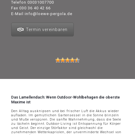
Telefon
03031007700
Fax 030 36 40 42 66
E-Mail
info@loewe-pergola.de
Termin vereinbaren
Das Lamellendach: Wenn Outdoor-Wohlbehagen die oberste
Maxime ist
Den Alltag ausknipsen und bei frischer Luft die Akkus wieder
aufladen. Im gemütlichen Gartensessel in die Sonne blinzeln
und Muße verspüren. Die sanfte Wahrnehmung, dass die Seele
zu lächeln beginnt. Outdoor-Living ist Entspannung für Körper
und Geist. Der einzige Störfaktor sind gleichwohl die
zunehmenden Wetterkapriolen, der unverminderte Wechsel von