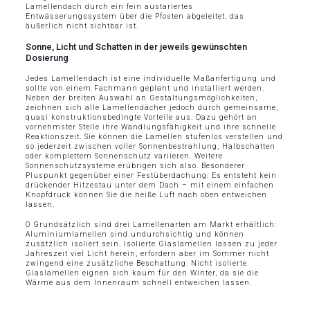
Lamellendach durch ein fein austariertes
Entwässerungssystem über die Pfosten abgeleitet, das
äußerlich nicht sichtbar ist.
Sonne, Licht und Schatten in der jeweils gewünschten
Dosierung
Jedes Lamellendach ist eine individuelle Maßanfertigung und
sollte von einem Fachmann geplant und installiert werden.
Neben der breiten Auswahl an Gestaltungsmöglichkeiten,
zeichnen sich alle Lamellendächer jedoch durch gemeinsame,
quasi konstruktionsbedingte Vorteile aus. Dazu gehört an
vornehmster Stelle ihre Wandlungsfähigkeit und ihre schnelle
Reaktionszeit. Sie können die Lamellen stufenlos verstellen und
so jederzeit zwischen voller Sonnenbestrahlung, Halbschatten
oder komplettem Sonnenschutz variieren. Weitere
Sonnenschutzsysteme erübrigen sich also. Besonderer
Pluspunkt gegenüber einer Festüberdachung: Es entsteht kein
drückender Hitzestau unter dem Dach – mit einem einfachen
Knopfdruck können Sie die heiße Luft nach oben entweichen
lassen.
O Grundsätzlich sind drei Lamellenarten am Markt erhältlich:
Aluminiumlamellen sind undurchsichtig und können
zusätzlich isoliert sein. Isolierte Glaslamellen lassen zu jeder
Jahreszeit viel Licht herein, erfordern aber im Sommer nicht
zwingend eine zusätzliche Beschattung. Nicht isolierte
Glaslamellen eignen sich kaum für den Winter, da sie die
Wärme aus dem Innenraum schnell entweichen lassen.