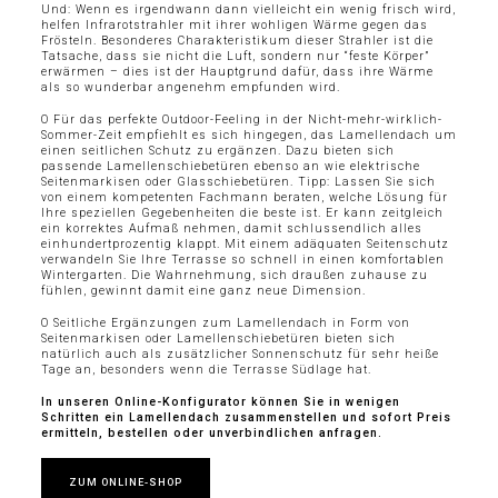
Und: Wenn es irgendwann dann vielleicht ein wenig frisch wird,
helfen Infrarotstrahler mit ihrer wohligen Wärme gegen das
Frösteln. Besonderes Charakteristikum dieser Strahler ist die
Tatsache, dass sie nicht die Luft, sondern nur “feste Körper”
erwärmen – dies ist der Hauptgrund dafür, dass ihre Wärme
als so wunderbar angenehm empfunden wird.
O Für das perfekte Outdoor-Feeling in der Nicht-mehr-wirklich-
Sommer-Zeit empfiehlt es sich hingegen, das Lamellendach um
einen seitlichen Schutz zu ergänzen. Dazu bieten sich
passende Lamellenschiebetüren ebenso an wie elektrische
Seitenmarkisen oder Glasschiebetüren. Tipp: Lassen Sie sich
von einem kompetenten Fachmann beraten, welche Lösung für
Ihre speziellen Gegebenheiten die beste ist. Er kann zeitgleich
ein korrektes Aufmaß nehmen, damit schlussendlich alles
einhundertprozentig klappt. Mit einem adäquaten Seitenschutz
verwandeln Sie Ihre Terrasse so schnell in einen komfortablen
Wintergarten. Die Wahrnehmung, sich draußen zuhause zu
fühlen, gewinnt damit eine ganz neue Dimension.
O Seitliche Ergänzungen zum Lamellendach in Form von
Seitenmarkisen oder Lamellenschiebetüren bieten sich
natürlich auch als zusätzlicher Sonnenschutz für sehr heiße
Tage an, besonders wenn die Terrasse Südlage hat.
In unseren Online-Konfigurator können Sie in wenigen
Schritten ein Lamellendach zusammenstellen und sofort Preis
ermitteln, bestellen oder unverbindlichen anfragen.
ZUM ONLINE-SHOP