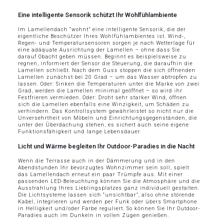
Eine intelligente Sensorik schützt Ihr Wohlfühlambiente
Im Lamellendach “wohnt” eine intelligente Sensorik, die der
eigentliche Beschützer Ihres Wohlfühlambientes ist. Wind-,
Regen- und Temperatursensoren sorgen je nach Wetterlage für
eine adäquate Ausrichtung der Lamellen – ohne dass Sie
darauf Obacht geben müssen. Beginnt es beispielsweise zu
regnen, informiert der Sensor die Steuerung, die daraufhin die
Lamellen schließt. Nach dem Guss stoppen die sich öffnenden
Lamellen zunächst bei 20 Grad – um das Wasser abtropfen zu
lassen. Oder: Sinken die Temperaturen unter die Marke von zwei
Grad, werden die Lamellen minimal geöffnet – so wird ihr
Festfrieren vermieden. Oder: Droht sehr starker Wind, öffnen
sich die Lamellen ebenfalls eine Winzigkeit, um Schäden zu
verhindern. Das Kontrollsystem gewährleistet so nicht nur die
Unversehrtheit von Möbeln und Einrichtungsgegenständen, die
unter der Überdachung stehen, es sichert auch seine eigene
Funktionsfähigkeit und lange Lebensdauer.
Licht und Wärme begleiten Ihr Outdoor-Paradies in die Nacht
Wenn die Terrasse auch in der Dämmerung und in den
Abendstunden Ihr bevorzugtes Wohnzimmer sein soll, spielt
das Lamellendach erneut ein paar Trümpfe aus. Mit einer
passenden LED-Beleuchtung können Sie die Atmosphäre und die
Ausstrahlung Ihres Lieblingsplatzes ganz individuell gestalten.
Die Lichtsysteme lassen sich “unsichtbar”, also ohne störende
Kabel, integrieren und werden per Funk oder übers Smartphone
in Helligkeit und/oder Farbe reguliert. So können Sie Ihr Outdoor-
Paradies auch im Dunkeln in vollen Zügen genießen.