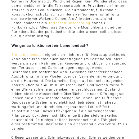
Sonne im Übermaß zu Wind und Regen. Kein Wunder also, dass
Lamellendächer für die Terrasse auch im Privatbereich immer
stärker in den Fokus rücken. Die durchdachte, funktionale
Konstruktion schützt vor zu intensiver Sonneneinstrahlung
ebenso wie vor Wolkenbrüchen. Als Allwetterschutz sind
Lamellendächer als
Terrassenüberdachung
nahezu
konkurrenzlos. Alles, was Sie über die Möglichkeiten und die
Funktionalität der puristischen Künstler wissen sollten, lesen
Sie in diesem Beitrag.
Wie genau funktioniert ein Lamellendach?
Ein Lamellendach
eignet sich nicht nur für Neubauprojekte, es
kann ohne Probleme auch nachträglich im Bestand realisiert
werden, also im Rahmen der Renovierung und/oder Erneuerung
von Terrassen- und Gartenanlagen angelegt werden.
Grundsätzlich besteht die Wahl zwischen einer freistehenden
Ausführung mit vier Pfosten oder der Variante mit Anbindung
an die Hauswand. Die Lamellen liegen auf der selbstragenden
Konstruktion aus Aluminium (oder Holz) und werden mithilfe
einer Winkelschiene angehoben. In geschlossenem Zustand
bilden sie eine wasserdichte Oberfläche. Je nach Öffnungsgrad
lassen sie die gewünschte “Menge” an Sonne und Luft herein.
Das gesamte System wird elektrisch betrieben, ist nahezu
wartungsfrei und durch den sogenannten Lotus-Effekt
selbstreinigend. Dieser Effekt geht auf die namengebende
Pflanze zurück, deren schildförmige Blätter stets makellos
sauber sind. Rein physikalisch bezeichnet er die Fähigkeit
einer bestimmten Oberfläche sich eigenständig von Schmutz zu
befreien.
O Regenwasser und Schmelzwasser durch Schnee werden beim