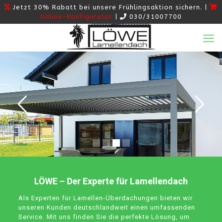
Jetzt 30% Rabatt bei unsere Frühlingsaktion sichern. |
Online-Konfigurator
|
030/31007700
LÖWE – Der Experte für Lamellendach
Als Experten für Lamellen-Überdachungen bieten wir
unseren Kunden deutschlandweit einen umfassenden
Service. Mit uns finden Sie die perfekte Lösung, um