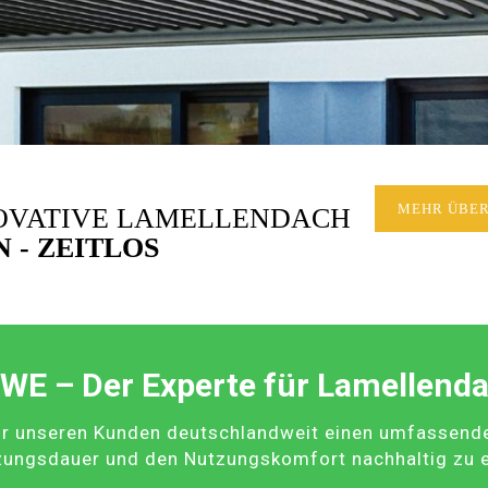
NOVATIVE LAMELLENDACH
MEHR ÜBER
 - ZEITLOS
WE – Der Experte für Lamellend
r unseren Kunden deutschlandweit einen umfassenden 
zungsdauer und den Nutzungskomfort nachhaltig zu 