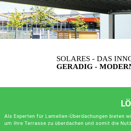
SOLARES - DAS IN
GERADIG - MODERN
LÖ
Als Experten für Lamellen-Überdachungen bieten wi
um Ihre Terrasse zu überdachen und somit die Nut