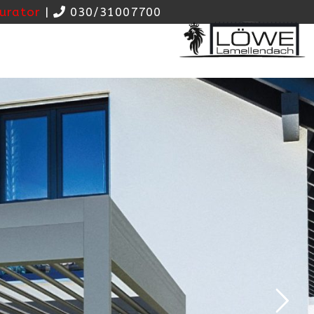
urator
|
030/31007700