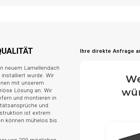
QUALITÄT
Ihre direkte Anfrage a
ren neuem Lamellendach
installiert wurde. Wir
We
Ihnen mit unserem
wün
riöse Lösung an. Wir
efern und montieren in
itätsansprüche und
truktion ist extrem
len können mühelos bis