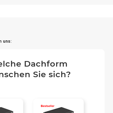
n uns:
lche Dachform
schen Sie sich?