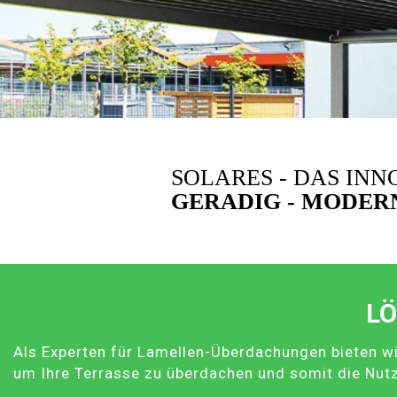
SOLARES - DAS IN
GERADIG - MODERN
LÖ
Als Experten für Lamellen-Überdachungen bieten wi
um Ihre Terrasse zu überdachen und somit die Nut