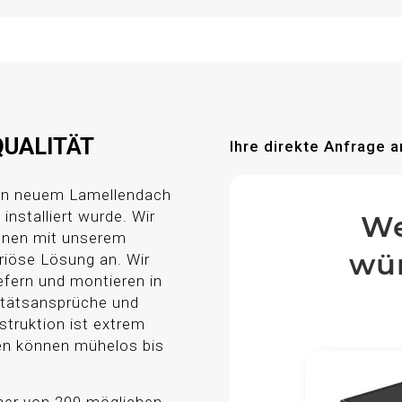
QUALITÄT
Ihre direkte Anfrage a
ren neuem Lamellendach
installiert wurde. Wir
We
Ihnen mit unserem
wün
riöse Lösung an. Wir
efern und montieren in
itätsansprüche und
truktion ist extrem
len können mühelos bis