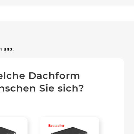
n uns:
lche Dachform
schen Sie sich?