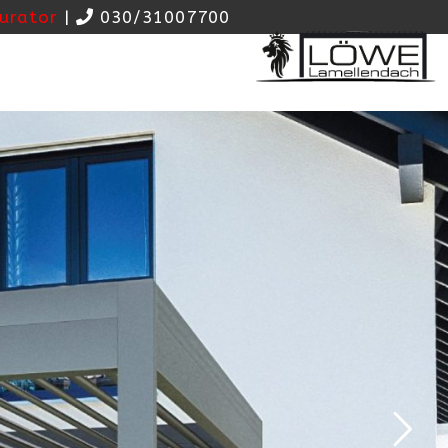
urator
|
030/31007700