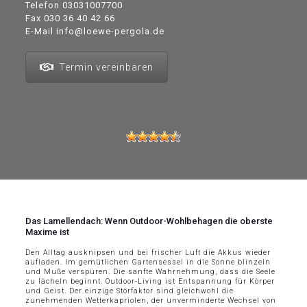
Telefon
03031007700
Fax 030 36 40 42 66
E-Mail
info@loewe-pergola.de
Termin vereinbaren
Das Lamellendach: Wenn Outdoor-Wohlbehagen die oberste
Maxime ist
Den Alltag ausknipsen und bei frischer Luft die Akkus wieder
aufladen. Im gemütlichen Gartensessel in die Sonne blinzeln
und Muße verspüren. Die sanfte Wahrnehmung, dass die Seele
zu lächeln beginnt. Outdoor-Living ist Entspannung für Körper
und Geist. Der einzige Störfaktor sind gleichwohl die
zunehmenden Wetterkapriolen, der unverminderte Wechsel von