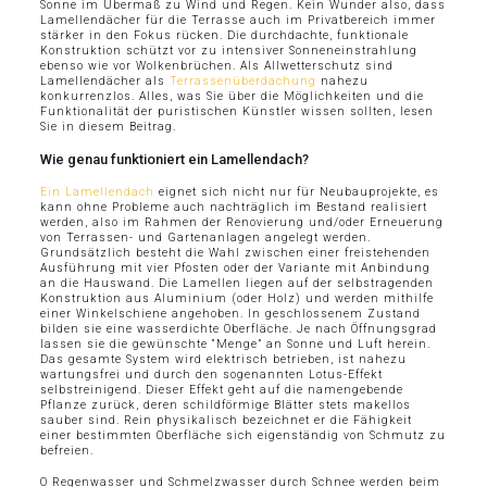
Sonne im Übermaß zu Wind und Regen. Kein Wunder also, dass
Lamellendächer für die Terrasse auch im Privatbereich immer
stärker in den Fokus rücken. Die durchdachte, funktionale
Konstruktion schützt vor zu intensiver Sonneneinstrahlung
ebenso wie vor Wolkenbrüchen. Als Allwetterschutz sind
Lamellendächer als
Terrassenüberdachung
nahezu
konkurrenzlos. Alles, was Sie über die Möglichkeiten und die
Funktionalität der puristischen Künstler wissen sollten, lesen
Sie in diesem Beitrag.
Wie genau funktioniert ein Lamellendach?
Ein Lamellendach
eignet sich nicht nur für Neubauprojekte, es
kann ohne Probleme auch nachträglich im Bestand realisiert
werden, also im Rahmen der Renovierung und/oder Erneuerung
von Terrassen- und Gartenanlagen angelegt werden.
Grundsätzlich besteht die Wahl zwischen einer freistehenden
Ausführung mit vier Pfosten oder der Variante mit Anbindung
an die Hauswand. Die Lamellen liegen auf der selbstragenden
Konstruktion aus Aluminium (oder Holz) und werden mithilfe
einer Winkelschiene angehoben. In geschlossenem Zustand
bilden sie eine wasserdichte Oberfläche. Je nach Öffnungsgrad
lassen sie die gewünschte “Menge” an Sonne und Luft herein.
Das gesamte System wird elektrisch betrieben, ist nahezu
wartungsfrei und durch den sogenannten Lotus-Effekt
selbstreinigend. Dieser Effekt geht auf die namengebende
Pflanze zurück, deren schildförmige Blätter stets makellos
sauber sind. Rein physikalisch bezeichnet er die Fähigkeit
einer bestimmten Oberfläche sich eigenständig von Schmutz zu
befreien.
O Regenwasser und Schmelzwasser durch Schnee werden beim