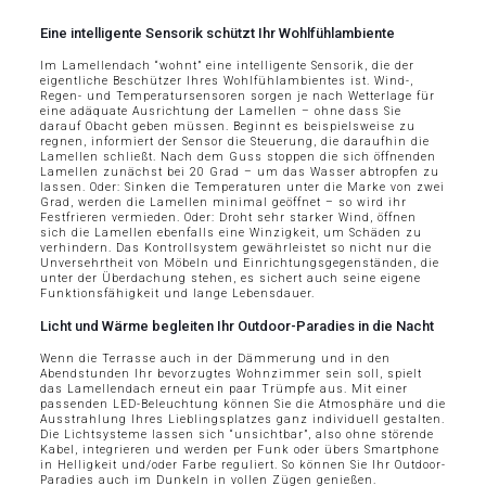
Eine intelligente Sensorik schützt Ihr Wohlfühlambiente
Im Lamellendach “wohnt” eine intelligente Sensorik, die der
eigentliche Beschützer Ihres Wohlfühlambientes ist. Wind-,
Regen- und Temperatursensoren sorgen je nach Wetterlage für
eine adäquate Ausrichtung der Lamellen – ohne dass Sie
darauf Obacht geben müssen. Beginnt es beispielsweise zu
regnen, informiert der Sensor die Steuerung, die daraufhin die
Lamellen schließt. Nach dem Guss stoppen die sich öffnenden
Lamellen zunächst bei 20 Grad – um das Wasser abtropfen zu
lassen. Oder: Sinken die Temperaturen unter die Marke von zwei
Grad, werden die Lamellen minimal geöffnet – so wird ihr
Festfrieren vermieden. Oder: Droht sehr starker Wind, öffnen
sich die Lamellen ebenfalls eine Winzigkeit, um Schäden zu
verhindern. Das Kontrollsystem gewährleistet so nicht nur die
Unversehrtheit von Möbeln und Einrichtungsgegenständen, die
unter der Überdachung stehen, es sichert auch seine eigene
Funktionsfähigkeit und lange Lebensdauer.
Licht und Wärme begleiten Ihr Outdoor-Paradies in die Nacht
Wenn die Terrasse auch in der Dämmerung und in den
Abendstunden Ihr bevorzugtes Wohnzimmer sein soll, spielt
das Lamellendach erneut ein paar Trümpfe aus. Mit einer
passenden LED-Beleuchtung können Sie die Atmosphäre und die
Ausstrahlung Ihres Lieblingsplatzes ganz individuell gestalten.
Die Lichtsysteme lassen sich “unsichtbar”, also ohne störende
Kabel, integrieren und werden per Funk oder übers Smartphone
in Helligkeit und/oder Farbe reguliert. So können Sie Ihr Outdoor-
Paradies auch im Dunkeln in vollen Zügen genießen.