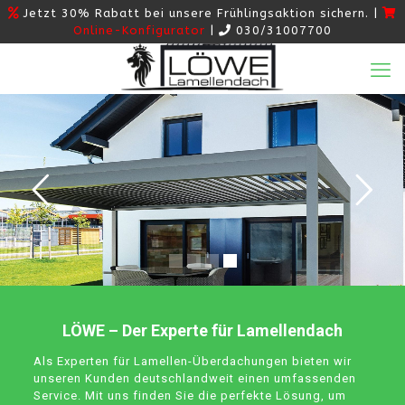
Jetzt 30% Rabatt bei unsere Frühlingsaktion sichern. |
Online-Konfigurator
|
030/31007700
LÖWE – Der Experte für Lamellendach
Als Experten für Lamellen-Überdachungen bieten wir
unseren Kunden deutschlandweit einen umfassenden
Service. Mit uns finden Sie die perfekte Lösung, um