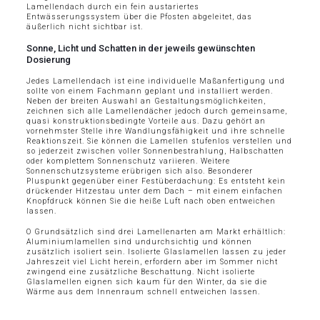
Lamellendach durch ein fein austariertes
Entwässerungssystem über die Pfosten abgeleitet, das
äußerlich nicht sichtbar ist.
Sonne, Licht und Schatten in der jeweils gewünschten
Dosierung
Jedes Lamellendach ist eine individuelle Maßanfertigung und
sollte von einem Fachmann geplant und installiert werden.
Neben der breiten Auswahl an Gestaltungsmöglichkeiten,
zeichnen sich alle Lamellendächer jedoch durch gemeinsame,
quasi konstruktionsbedingte Vorteile aus. Dazu gehört an
vornehmster Stelle ihre Wandlungsfähigkeit und ihre schnelle
Reaktionszeit. Sie können die Lamellen stufenlos verstellen und
so jederzeit zwischen voller Sonnenbestrahlung, Halbschatten
oder komplettem Sonnenschutz variieren. Weitere
Sonnenschutzsysteme erübrigen sich also. Besonderer
Pluspunkt gegenüber einer Festüberdachung: Es entsteht kein
drückender Hitzestau unter dem Dach – mit einem einfachen
Knopfdruck können Sie die heiße Luft nach oben entweichen
lassen.
O Grundsätzlich sind drei Lamellenarten am Markt erhältlich:
Aluminiumlamellen sind undurchsichtig und können
zusätzlich isoliert sein. Isolierte Glaslamellen lassen zu jeder
Jahreszeit viel Licht herein, erfordern aber im Sommer nicht
zwingend eine zusätzliche Beschattung. Nicht isolierte
Glaslamellen eignen sich kaum für den Winter, da sie die
Wärme aus dem Innenraum schnell entweichen lassen.