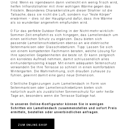
Und: Wenn es irgendwann dann vielleicht ein wenig frisch wird,
helfen Infrarotstrahler mit ihrer wohligen Wärme gegen das
Frösteln. Besonderes Charakteristikum dieser Strahler ist die
Tatsache, dass sie nicht die Luft, sondern nur “feste Körper”
erwärmen – dies ist der Hauptgrund dafür, dass ihre Wärme
als so wunderbar angenehm empfunden wird.
O Für das perfekte Outdoor-Feeling in der Nicht-mehr-wirklich-
Sommer-Zeit empfiehlt es sich hingegen, das Lamellendach um
einen seitlichen Schutz zu ergänzen. Dazu bieten sich
passende Lamellenschiebetüren ebenso an wie elektrische
Seitenmarkisen oder Glasschiebetüren. Tipp: Lassen Sie sich
von einem kompetenten Fachmann beraten, welche Lösung für
Ihre speziellen Gegebenheiten die beste ist. Er kann zeitgleich
ein korrektes Aufmaß nehmen, damit schlussendlich alles
einhundertprozentig klappt. Mit einem adäquaten Seitenschutz
verwandeln Sie Ihre Terrasse so schnell in einen komfortablen
Wintergarten. Die Wahrnehmung, sich draußen zuhause zu
fühlen, gewinnt damit eine ganz neue Dimension.
O Seitliche Ergänzungen zum Lamellendach in Form von
Seitenmarkisen oder Lamellenschiebetüren bieten sich
natürlich auch als zusätzlicher Sonnenschutz für sehr heiße
Tage an, besonders wenn die Terrasse Südlage hat.
In unseren Online-Konfigurator können Sie in wenigen
Schritten ein Lamellendach zusammenstellen und sofort Preis
ermitteln, bestellen oder unverbindlichen anfragen.
ZUM ONLINE-SHOP