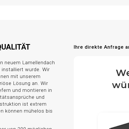
QUALITÄT
Ihre direkte Anfrage a
ren neuem Lamellendach
installiert wurde. Wir
We
Ihnen mit unserem
wün
riöse Lösung an. Wir
efern und montieren in
itätsansprüche und
truktion ist extrem
len können mühelos bis