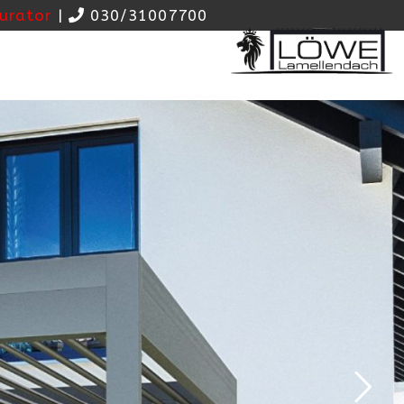
urator
|
030/31007700