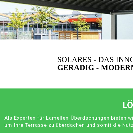
SOLARES - DAS IN
GERADIG - MODERN
LÖ
Als Experten für Lamellen-Überdachungen bieten wi
um Ihre Terrasse zu überdachen und somit die Nut