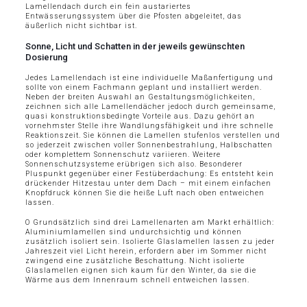
Lamellendach durch ein fein austariertes
Entwässerungssystem über die Pfosten abgeleitet, das
äußerlich nicht sichtbar ist.
Sonne, Licht und Schatten in der jeweils gewünschten
Dosierung
Jedes Lamellendach ist eine individuelle Maßanfertigung und
sollte von einem Fachmann geplant und installiert werden.
Neben der breiten Auswahl an Gestaltungsmöglichkeiten,
zeichnen sich alle Lamellendächer jedoch durch gemeinsame,
quasi konstruktionsbedingte Vorteile aus. Dazu gehört an
vornehmster Stelle ihre Wandlungsfähigkeit und ihre schnelle
Reaktionszeit. Sie können die Lamellen stufenlos verstellen und
so jederzeit zwischen voller Sonnenbestrahlung, Halbschatten
oder komplettem Sonnenschutz variieren. Weitere
Sonnenschutzsysteme erübrigen sich also. Besonderer
Pluspunkt gegenüber einer Festüberdachung: Es entsteht kein
drückender Hitzestau unter dem Dach – mit einem einfachen
Knopfdruck können Sie die heiße Luft nach oben entweichen
lassen.
O Grundsätzlich sind drei Lamellenarten am Markt erhältlich:
Aluminiumlamellen sind undurchsichtig und können
zusätzlich isoliert sein. Isolierte Glaslamellen lassen zu jeder
Jahreszeit viel Licht herein, erfordern aber im Sommer nicht
zwingend eine zusätzliche Beschattung. Nicht isolierte
Glaslamellen eignen sich kaum für den Winter, da sie die
Wärme aus dem Innenraum schnell entweichen lassen.