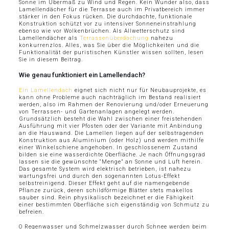
Sonne im Übermaß zu Wind und Regen. Kein Wunder also, dass
Lamellendächer für die Terrasse auch im Privatbereich immer
stärker in den Fokus rücken. Die durchdachte, funktionale
Konstruktion schützt vor zu intensiver Sonneneinstrahlung
ebenso wie vor Wolkenbrüchen. Als Allwetterschutz sind
Lamellendächer als
Terrassenüberdachung
nahezu
konkurrenzlos. Alles, was Sie über die Möglichkeiten und die
Funktionalität der puristischen Künstler wissen sollten, lesen
Sie in diesem Beitrag.
Wie genau funktioniert ein Lamellendach?
Ein Lamellendach
eignet sich nicht nur für Neubauprojekte, es
kann ohne Probleme auch nachträglich im Bestand realisiert
werden, also im Rahmen der Renovierung und/oder Erneuerung
von Terrassen- und Gartenanlagen angelegt werden.
Grundsätzlich besteht die Wahl zwischen einer freistehenden
Ausführung mit vier Pfosten oder der Variante mit Anbindung
an die Hauswand. Die Lamellen liegen auf der selbstragenden
Konstruktion aus Aluminium (oder Holz) und werden mithilfe
einer Winkelschiene angehoben. In geschlossenem Zustand
bilden sie eine wasserdichte Oberfläche. Je nach Öffnungsgrad
lassen sie die gewünschte “Menge” an Sonne und Luft herein.
Das gesamte System wird elektrisch betrieben, ist nahezu
wartungsfrei und durch den sogenannten Lotus-Effekt
selbstreinigend. Dieser Effekt geht auf die namengebende
Pflanze zurück, deren schildförmige Blätter stets makellos
sauber sind. Rein physikalisch bezeichnet er die Fähigkeit
einer bestimmten Oberfläche sich eigenständig von Schmutz zu
befreien.
O Regenwasser und Schmelzwasser durch Schnee werden beim