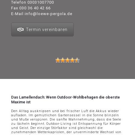
Telefon
03031007700
Fax 030 36 40 42 66
E-Mail
info@loewe-pergola.de
Termin vereinbaren
Das Lamellendach: Wenn Outdoor-Wohlbehagen die oberste
Maxime ist
Den Alltag ausknipsen und bei frischer Luft die Akkus wieder
aufladen. Im gemütlichen Gartensessel in die Sonne blinzeln
und Muße verspüren. Die sanfte Wahrnehmung, dass die Seele
zu lächeln beginnt. Outdoor-Living ist Entspannung für Körper
und Geist. Der einzige Störfaktor sind gleichwohl die
zunehmenden Wetterkapriolen, der unverminderte Wechsel von