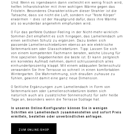
Und: Wenn es irgendwann dann vielleicht ein wenig frisch wird,
helfen Infrarotstrahler mit ihrer wohligen Wärme gegen das
Frösteln. Besonderes Charakteristikum dieser Strahler ist die
Tatsache, dass sie nicht die Luft, sondern nur “feste Körper”
erwärmen – dies ist der Hauptgrund dafür, dass ihre Wärme
als so wunderbar angenehm empfunden wird.
O Für das perfekte Outdoor-Feeling in der Nicht-mehr-wirklich-
Sommer-Zeit empfiehlt es sich hingegen, das Lamellendach um
einen seitlichen Schutz zu ergänzen. Dazu bieten sich
passende Lamellenschiebetüren ebenso an wie elektrische
Seitenmarkisen oder Glasschiebetüren. Tipp: Lassen Sie sich
von einem kompetenten Fachmann beraten, welche Lösung für
Ihre speziellen Gegebenheiten die beste ist. Er kann zeitgleich
ein korrektes Aufmaß nehmen, damit schlussendlich alles
einhundertprozentig klappt. Mit einem adäquaten Seitenschutz
verwandeln Sie Ihre Terrasse so schnell in einen komfortablen
Wintergarten. Die Wahrnehmung, sich draußen zuhause zu
fühlen, gewinnt damit eine ganz neue Dimension.
O Seitliche Ergänzungen zum Lamellendach in Form von
Seitenmarkisen oder Lamellenschiebetüren bieten sich
natürlich auch als zusätzlicher Sonnenschutz für sehr heiße
Tage an, besonders wenn die Terrasse Südlage hat.
In unseren Online-Konfigurator können Sie in wenigen
Schritten ein Lamellendach zusammenstellen und sofort Preis
ermitteln, bestellen oder unverbindlichen anfragen.
ZUM ONLINE-SHOP