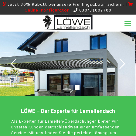
Jetzt 30% Rabatt bei unsere Frühlingsaktion sichern. |
Online-Konfigurator
|
030/31007700
LÖWE – Der Experte für Lamellendach
Als Experten für Lamellen-Überdachungen bieten wir
unseren Kunden deutschlandweit einen umfassenden
Service. Mit uns finden Sie die perfekte Lösung, um