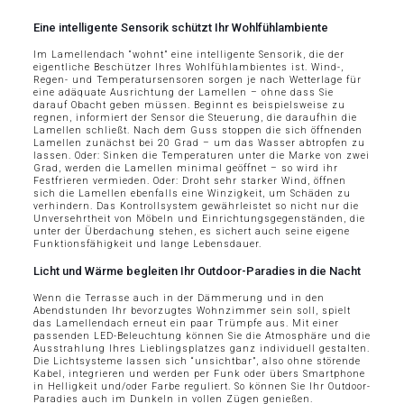
Eine intelligente Sensorik schützt Ihr Wohlfühlambiente
Im Lamellendach “wohnt” eine intelligente Sensorik, die der
eigentliche Beschützer Ihres Wohlfühlambientes ist. Wind-,
Regen- und Temperatursensoren sorgen je nach Wetterlage für
eine adäquate Ausrichtung der Lamellen – ohne dass Sie
darauf Obacht geben müssen. Beginnt es beispielsweise zu
regnen, informiert der Sensor die Steuerung, die daraufhin die
Lamellen schließt. Nach dem Guss stoppen die sich öffnenden
Lamellen zunächst bei 20 Grad – um das Wasser abtropfen zu
lassen. Oder: Sinken die Temperaturen unter die Marke von zwei
Grad, werden die Lamellen minimal geöffnet – so wird ihr
Festfrieren vermieden. Oder: Droht sehr starker Wind, öffnen
sich die Lamellen ebenfalls eine Winzigkeit, um Schäden zu
verhindern. Das Kontrollsystem gewährleistet so nicht nur die
Unversehrtheit von Möbeln und Einrichtungsgegenständen, die
unter der Überdachung stehen, es sichert auch seine eigene
Funktionsfähigkeit und lange Lebensdauer.
Licht und Wärme begleiten Ihr Outdoor-Paradies in die Nacht
Wenn die Terrasse auch in der Dämmerung und in den
Abendstunden Ihr bevorzugtes Wohnzimmer sein soll, spielt
das Lamellendach erneut ein paar Trümpfe aus. Mit einer
passenden LED-Beleuchtung können Sie die Atmosphäre und die
Ausstrahlung Ihres Lieblingsplatzes ganz individuell gestalten.
Die Lichtsysteme lassen sich “unsichtbar”, also ohne störende
Kabel, integrieren und werden per Funk oder übers Smartphone
in Helligkeit und/oder Farbe reguliert. So können Sie Ihr Outdoor-
Paradies auch im Dunkeln in vollen Zügen genießen.