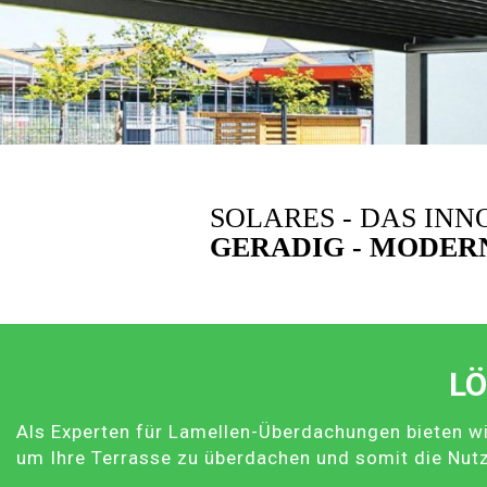
SOLARES - DAS IN
GERADIG - MODERN
LÖ
Als Experten für Lamellen-Überdachungen bieten wi
um Ihre Terrasse zu überdachen und somit die Nut