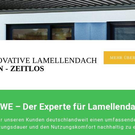
NOVATIVE LAMELLENDACH
MEHR ÜBER
 - ZEITLOS
WE – Der Experte für Lamellend
r unseren Kunden deutschlandweit einen umfassenden 
zungsdauer und den Nutzungskomfort nachhaltig zu 