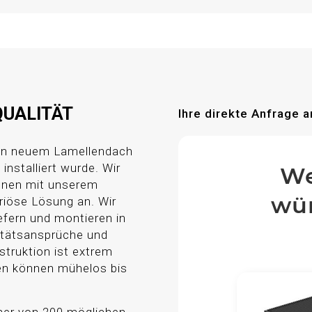
QUALITÄT
Ihre direkte Anfrage a
ren neuem Lamellendach
installiert wurde. Wir
We
Ihnen mit unserem
wün
riöse Lösung an. Wir
efern und montieren in
itätsansprüche und
truktion ist extrem
len können mühelos bis