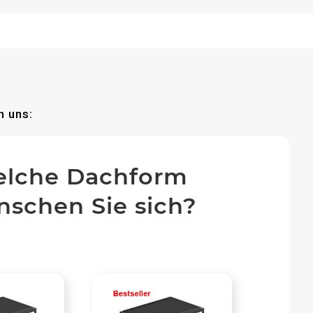
n uns:
lche Dachform
schen Sie sich?