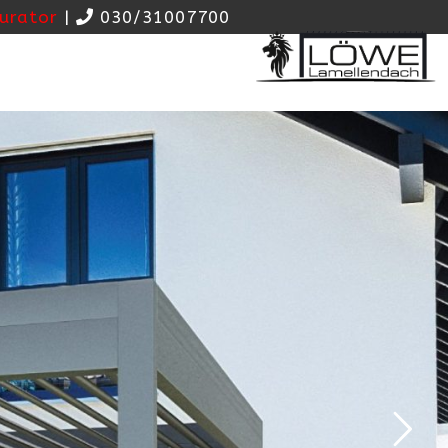
urator
|
030/31007700