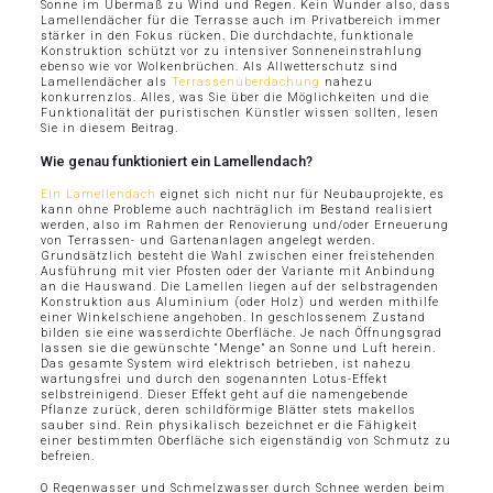
Sonne im Übermaß zu Wind und Regen. Kein Wunder also, dass
Lamellendächer für die Terrasse auch im Privatbereich immer
stärker in den Fokus rücken. Die durchdachte, funktionale
Konstruktion schützt vor zu intensiver Sonneneinstrahlung
ebenso wie vor Wolkenbrüchen. Als Allwetterschutz sind
Lamellendächer als
Terrassenüberdachung
nahezu
konkurrenzlos. Alles, was Sie über die Möglichkeiten und die
Funktionalität der puristischen Künstler wissen sollten, lesen
Sie in diesem Beitrag.
Wie genau funktioniert ein Lamellendach?
Ein Lamellendach
eignet sich nicht nur für Neubauprojekte, es
kann ohne Probleme auch nachträglich im Bestand realisiert
werden, also im Rahmen der Renovierung und/oder Erneuerung
von Terrassen- und Gartenanlagen angelegt werden.
Grundsätzlich besteht die Wahl zwischen einer freistehenden
Ausführung mit vier Pfosten oder der Variante mit Anbindung
an die Hauswand. Die Lamellen liegen auf der selbstragenden
Konstruktion aus Aluminium (oder Holz) und werden mithilfe
einer Winkelschiene angehoben. In geschlossenem Zustand
bilden sie eine wasserdichte Oberfläche. Je nach Öffnungsgrad
lassen sie die gewünschte “Menge” an Sonne und Luft herein.
Das gesamte System wird elektrisch betrieben, ist nahezu
wartungsfrei und durch den sogenannten Lotus-Effekt
selbstreinigend. Dieser Effekt geht auf die namengebende
Pflanze zurück, deren schildförmige Blätter stets makellos
sauber sind. Rein physikalisch bezeichnet er die Fähigkeit
einer bestimmten Oberfläche sich eigenständig von Schmutz zu
befreien.
O Regenwasser und Schmelzwasser durch Schnee werden beim