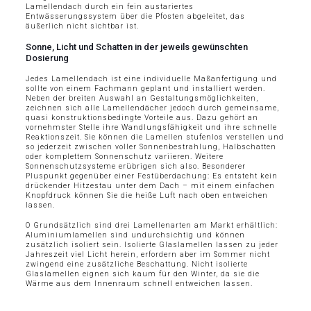
Lamellendach durch ein fein austariertes
Entwässerungssystem über die Pfosten abgeleitet, das
äußerlich nicht sichtbar ist.
Sonne, Licht und Schatten in der jeweils gewünschten
Dosierung
Jedes Lamellendach ist eine individuelle Maßanfertigung und
sollte von einem Fachmann geplant und installiert werden.
Neben der breiten Auswahl an Gestaltungsmöglichkeiten,
zeichnen sich alle Lamellendächer jedoch durch gemeinsame,
quasi konstruktionsbedingte Vorteile aus. Dazu gehört an
vornehmster Stelle ihre Wandlungsfähigkeit und ihre schnelle
Reaktionszeit. Sie können die Lamellen stufenlos verstellen und
so jederzeit zwischen voller Sonnenbestrahlung, Halbschatten
oder komplettem Sonnenschutz variieren. Weitere
Sonnenschutzsysteme erübrigen sich also. Besonderer
Pluspunkt gegenüber einer Festüberdachung: Es entsteht kein
drückender Hitzestau unter dem Dach – mit einem einfachen
Knopfdruck können Sie die heiße Luft nach oben entweichen
lassen.
O Grundsätzlich sind drei Lamellenarten am Markt erhältlich:
Aluminiumlamellen sind undurchsichtig und können
zusätzlich isoliert sein. Isolierte Glaslamellen lassen zu jeder
Jahreszeit viel Licht herein, erfordern aber im Sommer nicht
zwingend eine zusätzliche Beschattung. Nicht isolierte
Glaslamellen eignen sich kaum für den Winter, da sie die
Wärme aus dem Innenraum schnell entweichen lassen.