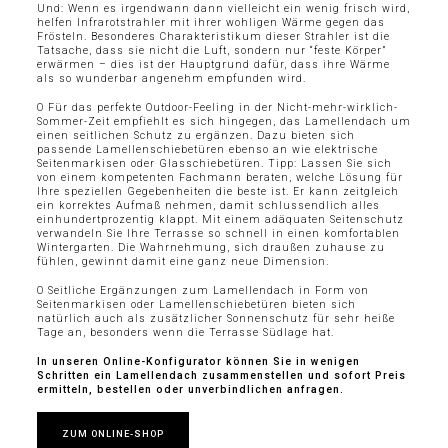
Und: Wenn es irgendwann dann vielleicht ein wenig frisch wird,
helfen Infrarotstrahler mit ihrer wohligen Wärme gegen das
Frösteln. Besonderes Charakteristikum dieser Strahler ist die
Tatsache, dass sie nicht die Luft, sondern nur “feste Körper”
erwärmen – dies ist der Hauptgrund dafür, dass ihre Wärme
als so wunderbar angenehm empfunden wird.
O Für das perfekte Outdoor-Feeling in der Nicht-mehr-wirklich-
Sommer-Zeit empfiehlt es sich hingegen, das Lamellendach um
einen seitlichen Schutz zu ergänzen. Dazu bieten sich
passende Lamellenschiebetüren ebenso an wie elektrische
Seitenmarkisen oder Glasschiebetüren. Tipp: Lassen Sie sich
von einem kompetenten Fachmann beraten, welche Lösung für
Ihre speziellen Gegebenheiten die beste ist. Er kann zeitgleich
ein korrektes Aufmaß nehmen, damit schlussendlich alles
einhundertprozentig klappt. Mit einem adäquaten Seitenschutz
verwandeln Sie Ihre Terrasse so schnell in einen komfortablen
Wintergarten. Die Wahrnehmung, sich draußen zuhause zu
fühlen, gewinnt damit eine ganz neue Dimension.
O Seitliche Ergänzungen zum Lamellendach in Form von
Seitenmarkisen oder Lamellenschiebetüren bieten sich
natürlich auch als zusätzlicher Sonnenschutz für sehr heiße
Tage an, besonders wenn die Terrasse Südlage hat.
In unseren Online-Konfigurator können Sie in wenigen
Schritten ein Lamellendach zusammenstellen und sofort Preis
ermitteln, bestellen oder unverbindlichen anfragen.
ZUM ONLINE-SHOP