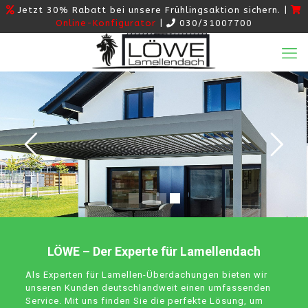
Jetzt 30% Rabatt bei unsere Frühlingsaktion sichern. |
Online-Konfigurator
|
030/31007700
LÖWE – Der Experte für Lamellendach
Als Experten für Lamellen-Überdachungen bieten wir
unseren Kunden deutschlandweit einen umfassenden
Service. Mit uns finden Sie die perfekte Lösung, um