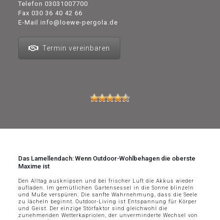
Telefon
03031007700
Fax 030 36 40 42 66
E-Mail
info@loewe-pergola.de
Termin vereinbaren
Das Lamellendach: Wenn Outdoor-Wohlbehagen die oberste
Maxime ist
Den Alltag ausknipsen und bei frischer Luft die Akkus wieder
aufladen. Im gemütlichen Gartensessel in die Sonne blinzeln
und Muße verspüren. Die sanfte Wahrnehmung, dass die Seele
zu lächeln beginnt. Outdoor-Living ist Entspannung für Körper
und Geist. Der einzige Störfaktor sind gleichwohl die
zunehmenden Wetterkapriolen, der unverminderte Wechsel von