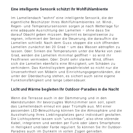
Eine intelligente Sensorik schützt Ihr Wohlfühlambiente
Im Lamellendach “wohnt” eine intelligente Sensorik, die der
eigentliche Beschützer Ihres Wohlfühlambientes ist. Wind-,
Regen- und Temperatursensoren sorgen je nach Wetterlage für
eine adäquate Ausrichtung der Lamellen – ohne dass Sie
darauf Obacht geben müssen. Beginnt es beispielsweise zu
regnen, informiert der Sensor die Steuerung, die daraufhin die
Lamellen schließt. Nach dem Guss stoppen die sich öffnenden
Lamellen zunächst bei 20 Grad – um das Wasser abtropfen zu
lassen. Oder: Sinken die Temperaturen unter die Marke von zwei
Grad, werden die Lamellen minimal geöffnet – so wird ihr
Festfrieren vermieden. Oder: Droht sehr starker Wind, öffnen
sich die Lamellen ebenfalls eine Winzigkeit, um Schäden zu
verhindern. Das Kontrollsystem gewährleistet so nicht nur die
Unversehrtheit von Möbeln und Einrichtungsgegenständen, die
unter der Überdachung stehen, es sichert auch seine eigene
Funktionsfähigkeit und lange Lebensdauer.
Licht und Wärme begleiten Ihr Outdoor-Paradies in die Nacht
Wenn die Terrasse auch in der Dämmerung und in den
Abendstunden Ihr bevorzugtes Wohnzimmer sein soll, spielt
das Lamellendach erneut ein paar Trümpfe aus. Mit einer
passenden LED-Beleuchtung können Sie die Atmosphäre und die
Ausstrahlung Ihres Lieblingsplatzes ganz individuell gestalten.
Die Lichtsysteme lassen sich “unsichtbar”, also ohne störende
Kabel, integrieren und werden per Funk oder übers Smartphone
in Helligkeit und/oder Farbe reguliert. So können Sie Ihr Outdoor-
Paradies auch im Dunkeln in vollen Zügen genießen.